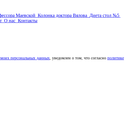
фессора Маевской
Колонка доктора Вялова
Диета стол №5
т
О нас
Контакты
 моих персональных данных
, уведомлен о том, что согласно
политике