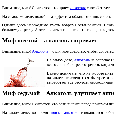
Внимание, миф! Считается, что прием
алкоголя
способствует сн
На самом же деле, подобным эффектом обладают лишь совсем
Однако здесь необходимо уметь вовремя остановиться. Важн
большему стрессу. А остановиться и не перейти грань, находяс
Миф шестой – алкоголь согревает
Внимание, миф!
Алкоголь
– отличное средство, чтобы согретьс
На самом деле,
алкоголь
не согревает 
всего лишь быстрее согреться, когда 
Важно понимать, что на морозе пить
начинает перемещаться быстрее и э
выработает все ресурсы необходимые
Миф седьмой – Алкоголь улучшает апп
Внимание, миф! Считается, что если выпить перед приемом пищ
На самом деле, во время
приема алкоголя
извращается работ