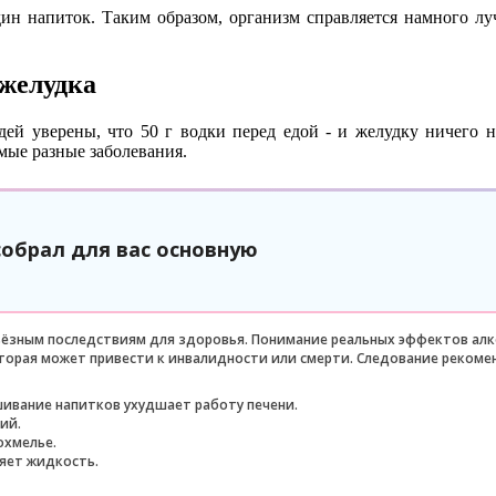
дин напиток. Таким образом, организм справляется намного л
 желудка
й уверены, что 50 г водки перед едой - и желудку ничего не
мые разные заболевания.
собрал для вас основную
рьёзным последствиям для здоровья. Понимание реальных эффектов ал
которая может привести к инвалидности или смерти. Следование реком
шивание напитков ухудшает работу печени.
ий.
охмелье.
ляет жидкость.