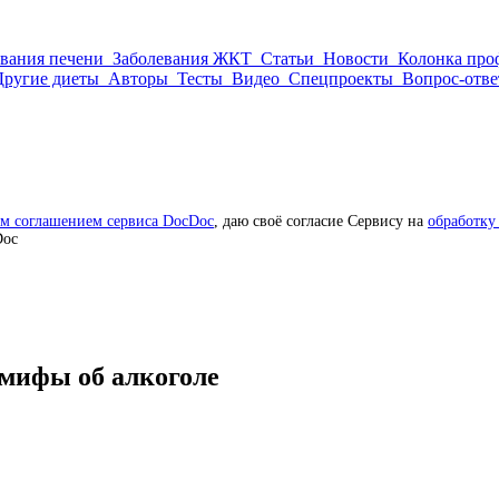
евания печени
Заболевания ЖКТ
Статьи
Новости
Колонка про
Другие диеты
Авторы
Тесты
Видео
Спецпроекты
Вопрос-отве
им соглашением сервиса DocDoc
, даю своё согласие Сервису на
обработку
Doc
 мифы об алкоголе