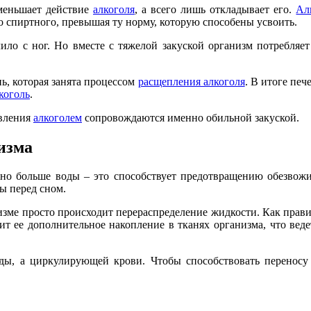
уменьшает действие
алкоголя
, а всего лишь откладывает его.
Ал
 спиртного, превышая ту норму, которую способены усвоить.
ило с ног. Но вместе с тяжелой закуской организм потребляет
ь, которая занята процессом
расщепления алкоголя
. В итоге печ
коголь
.
авления
алкоголем
сопровождаются именно обильной закуской.
низма
но больше воды – это способствует предотвращению обезвожи
ды перед сном.
зме просто происходит перераспределение жидкости. Как прави
ит ее дополнительное накопление в тканях организма, что вед
оды, а циркулирующей крови. Чтобы способствовать переносу