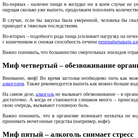
Во-первых - наличие пищи в желудке ни в коем случае не 
ощущая сколько уже выпито, продолжаем пополнять количество
В случае, если бы закуска была умеренной, человека бы свал
приводит к тяжелым последствиям.
Во-вторых – подобного рода пища усиливает нагрузку на печен
с кишечником и снижая способность печени
перерабатывать ал
Важно понимать
,
что большинство смертельных эпизодов отр
Миф четвертый – обезвоживание орга
Внимание, миф! Во время застолья необходимо пить как мож
алкоголем
. Также рекомендуется выпить как можно больше во
На самом деле,
алкоголь
не вызывает обезвоживание – в органи
достаточно. А когда ее становится слишком много – происход
свою очередь, вызывают головную боль.
Важно понимать, что в организме возникает нехватка не в
принимать мочегонные средства (например, кофе).
Миф пятый – алкоголь снимает стресс