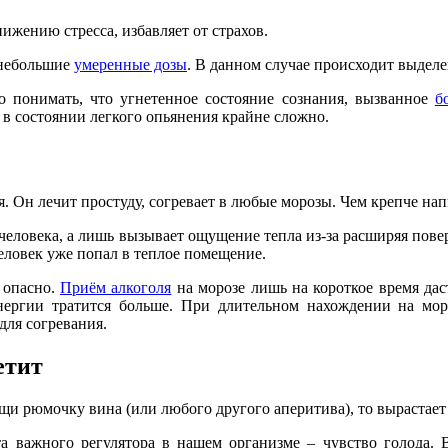
ижению стресса, избавляет от страхов.
 небольшие
умеренные дозы
. В данном случае происходит выдел
о понимать, что угнетенное состояние сознания, вызванное
б
ь в состоянии легкого опьянения крайне сложно.
я. Он лечит простуду, согревает в любые морозы. Чем крепче нап
человека, а лишь вызывает ощущение тепла из-за расширяя повер
человек уже попал в теплое помещение.
 опасно.
Приём алкоголя
на морозе лишь на короткое время дас
нергии тратится больше. При длительном нахождении на мор
 для согревания.
етит
и рюмочку вина (или любого другого аперитива), то вырастает 
а важного регулятора в нашем организме – чувство голода. В