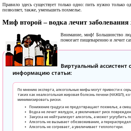
Правило здесь существует только одно: пить нужно только о
позволяет, также, уменьшить похмелье.
Миф второй – водка лечит заболевания
Внимание, миф! Большинство люде
помогает пищеварению и лечит са
Виртуальный ассистент 
информацию статьи:
По мнению эксперта, алкогольные мифы могут привести к се
таких как неалкогольная жировая болезнь печени (НАЖБП), 
минимизировать риски.
Понижение градуса не предотвращает похмелье, а сме
Водка не лечит желудок, а увеличивает риск поврежден
Закуска не нейтрализует алкоголь, а может усугубить п
Алкоголь не вызывает обезвоживание, а перераспреде
Алкоголь не согревает, а увеличивает теплопотери.