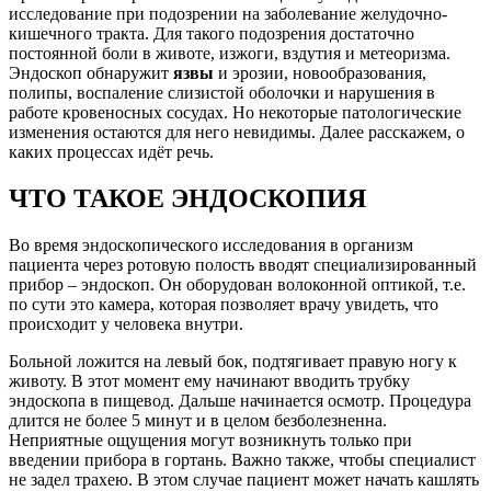
исследование при подозрении на заболевание желудочно-
кишечного тракта. Для такого подозрения достаточно
постоянной боли в животе, изжоги, вздутия и метеоризма.
Эндоскоп обнаружит
язвы
и эрозии, новообразования,
полипы, воспаление слизистой оболочки и нарушения в
работе кровеносных сосудах. Но некоторые патологические
изменения остаются для него невидимы. Далее расскажем, о
каких процессах идёт речь.
ЧТО ТАКОЕ ЭНДОСКОПИЯ
Во время эндоскопического исследования в организм
пациента через ротовую полость вводят специализированный
прибор – эндоскоп. Он оборудован волоконной оптикой, т.е.
по сути это камера, которая позволяет врачу увидеть, что
происходит у человека внутри.
Больной ложится на левый бок, подтягивает правую ногу к
животу. В этот момент ему начинают вводить трубку
эндоскопа в пищевод. Дальше начинается осмотр. Процедура
длится не более 5 минут и в целом безболезненна.
Неприятные ощущения могут возникнуть только при
введении прибора в гортань. Важно также, чтобы специалист
не задел трахею. В этом случае пациент может начать кашлять