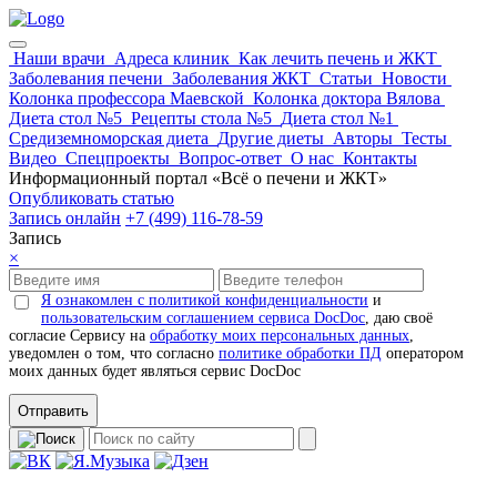
Наши врачи
Адреса клиник
Как лечить печень и ЖКТ
Заболевания печени
Заболевания ЖКТ
Статьи
Новости
Колонка профессора Маевской
Колонка доктора Вялова
Диета стол №5
Рецепты стола №5
Диета стол №1
Средиземноморская диета
Другие диеты
Авторы
Тесты
Видео
Спецпроекты
Вопрос-ответ
О нас
Контакты
Информационный портал «Всё о печени и ЖКТ»
Опубликовать статью
Запись онлайн
+7 (499) 116-78-59
Запись
×
Я ознакомлен с политикой конфиденциальности
и
пользовательским соглашением сервиса DocDoc
, даю своё
согласие Сервису на
обработку моих персональных данных
,
уведомлен о том, что согласно
политике обработки ПД
оператором
моих данных будет являться сервис DocDoc
Отправить