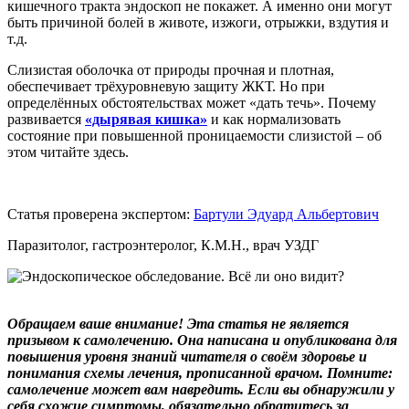
кишечного тракта эндоскоп не покажет. А именно они могут
быть причиной болей в животе, изжоги, отрыжки, вздутия и
т.д.
Слизистая оболочка от природы прочная и плотная,
обеспечивает трёхуровневую защиту ЖКТ. Но при
определённых обстоятельствах может «дать течь». Почему
развивается
«дырявая кишка»
и как нормализовать
состояние при повышенной проницаемости слизистой – об
этом читайте здесь.
Статья проверена экспертом:
Бартули Эдуард Альбертович
Паразитолог, гастроэнтеролог, К.М.Н., врач УЗДГ
Обращаем ваше внимание! Эта статья не является
призывом к самолечению. Она написана и опубликована для
повышения уровня знаний читателя о своём здоровье и
понимания схемы лечения, прописанной врачом. Помните:
самолечение может вам навредить. Если вы обнаружили у
себя схожие симптомы, обязательно обратитесь за