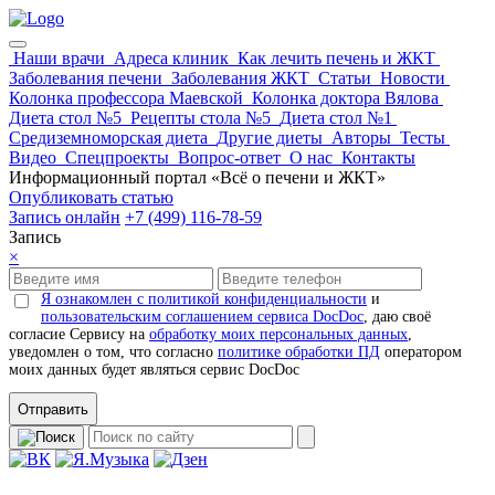
Наши врачи
Адреса клиник
Как лечить печень и ЖКТ
Заболевания печени
Заболевания ЖКТ
Статьи
Новости
Колонка профессора Маевской
Колонка доктора Вялова
Диета стол №5
Рецепты стола №5
Диета стол №1
Средиземноморская диета
Другие диеты
Авторы
Тесты
Видео
Спецпроекты
Вопрос-ответ
О нас
Контакты
Информационный портал «Всё о печени и ЖКТ»
Опубликовать статью
Запись онлайн
+7 (499) 116-78-59
Запись
×
Я ознакомлен с политикой конфиденциальности
и
пользовательским соглашением сервиса DocDoc
, даю своё
согласие Сервису на
обработку моих персональных данных
,
уведомлен о том, что согласно
политике обработки ПД
оператором
моих данных будет являться сервис DocDoc
Отправить