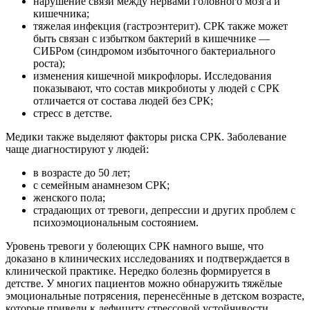
нарушение связи между нервами головного мозга и
кишечника;
тяжелая инфекция (гастроэнтерит). СРК также может
быть связан с избытком бактерий в кишечнике —
СИБРом (синдромом избыточного бактериального
роста);
изменения кишечной микрофлоры. Исследования
показывают, что состав микробиоты у людей с СРК
отличается от состава людей без СРК;
стресс в детстве.
Медики также выделяют факторы риска СРК. Заболевание
чаще диагностируют у людей:
в возрасте до 50 лет;
с семейным анамнезом СРК;
женского пола;
страдающих от тревоги, депрессии и других проблем с
психоэмоциональным состоянием.
Уровень тревоги у болеющих СРК намного выше, что
доказано в клинических исследованиях и подтверждается в
клинической практике. Нередко болезнь формируется в
детстве. У многих пациентов можно обнаружить тяжёлые
эмоциональные потрясения, перенесённые в детском возрасте,
которые привели к дефициту стрессовой устойчивости.