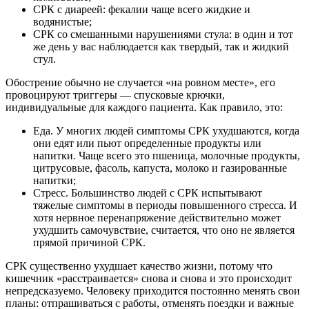
СРК с диареей: фекалии чаще всего жидкие и
водянистые;
СРК со смешанными нарушениями стула: в один и тот
же день у вас наблюдается как твердый, так и жидкий
стул.
Обострение обычно не случается «на ровном месте», его
провоцируют триггеры — спусковые крючки,
индивидуальные для каждого пациента. Как правило, это:
Еда. У многих людей симптомы СРК ухудшаются, когда
они едят или пьют определенные продукты или
напитки. Чаще всего это пшеница, молочные продукты,
цитрусовые, фасоль, капуста, молоко и газированные
напитки;
Стресс. Большинство людей с СРК испытывают
тяжелые симптомы в периоды повышенного стресса. И
хотя нервное перенапряжение действительно может
ухудшить самочувствие, считается, что оно не является
прямой причиной СРК.
СРК существенно ухудшает качество жизни, потому что
кишечник «расстраивается» снова и снова и это происходит
непредсказуемо. Человеку приходится постоянно менять свои
планы: отпрашиваться с работы, отменять поездки и важные