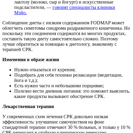
лактозу (молоко, сыр и йогурт) и искусственные
подсластители, —
говорят специалисты клиники
Мэйо.
Соблюдение диеты с низким содержанием FODMAP может
облегчить симптомы синдрома раздраженного кишечника. Но
поскольку эти соединения содержатся во многих продуктах,
составить такую диету самостоятельно сложно. Поэтому
лучше обратиться за помощью к диетологу, знакомому с
терапией СРК.
Изменения в образе жизни
Нужно отказаться от курения;
Подобрать для себя техники релаксации (медитации,
йога и т.д.);
Есть нужно часто и небольшими порциями;
Полезно вести дневник питания: это поможет выяснить,
какие продукты вызывают обострение СРК.
Лекарственная терапия
У современных схем лечения СРК довольно низкая
эффективность: улучшение самочувствия на фоне
стандартной терапии отмечают 30 % больных, и только у 10 %
СРК переходит в стойкую клиническую ремиссию.