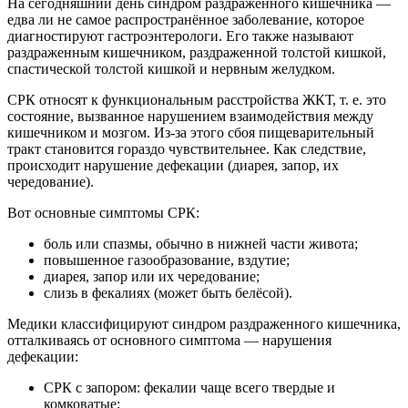
На сегодняшний день синдром раздраженного кишечника —
едва ли не самое распространённое заболевание, которое
диагностируют гастроэнтерологи. Его также называют
раздраженным кишечником, раздраженной толстой кишкой,
спастической толстой кишкой и нервным желудком.
СРК относят к функциональным расстройства ЖКТ, т. е. это
состояние, вызванное нарушением взаимодействия между
кишечником и мозгом. Из-за этого сбоя пищеварительный
тракт становится гораздо чувствительнее. Как следствие,
происходит нарушение дефекации (диарея, запор, их
чередование).
Вот основные симптомы СРК:
боль или спазмы, обычно в нижней части живота;
повышенное газообразование, вздутие;
диарея, запор или их чередование;
слизь в фекалиях (может быть белёсой).
Медики классифицируют синдром раздраженного кишечника,
отталкиваясь от основного симптома — нарушения
дефекации:
СРК с запором: фекалии чаще всего твердые и
комковатые;