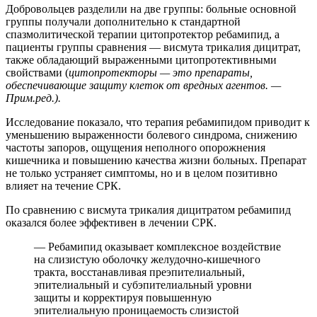
Добровольцев разделили на две группы: больные основной
группы получали дополнительно к стандартной
спазмолитической терапии цитопротектор ребамипид, а
пациенты группы сравнения — висмута трикалия дицитрат,
также обладающий выраженными цитопротективными
свойствами (
цитопротекторы — это препараты,
обеспечивающие защиту клеток от вредных агентов. —
Прим.ред.).
Исследование показало, что терапия ребамипидом приводит к
уменьшению выраженности болевого синдрома, снижению
частоты запоров, ощущения неполного опорожнения
кишечника и повышению качества жизни больных. Препарат
не только устраняет симптомы, но и в целом позитивно
влияет на течение СРК.
По сравнению с висмута трикалия дицитратом ребамипид
оказался более эффективен в лечении СРК.
— Ребамипид оказывает комплексное воздействие
на слизистую оболочку желудочно-кишечного
тракта, восстанавливая преэпителиальный,
эпителиальный и субэпителиальный уровни
защиты и корректируя повышенную
эпителиальную проницаемость слизистой