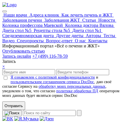
Наши врачи
Адреса клиник
Как лечить печень и ЖКТ
Заболевания печени
Заболевания ЖКТ
Статьи
Новости
Колонка профессора Маевской
Колонка доктора Вялова
Диета стол №5
Рецепты стола №5
Диета стол №1
Средиземноморская диета
Другие диеты
Авторы
Тесты
Видео
Спецпроекты
Вопрос-ответ
О нас
Контакты
Информационный портал «Всё о печени и ЖКТ»
Опубликовать статью
Запись онлайн
+7 (499) 116-78-59
Запись
×
Я ознакомлен с политикой конфиденциальности
и
пользовательским соглашением сервиса DocDoc
, даю своё
согласие Сервису на
обработку моих персональных данных
,
уведомлен о том, что согласно
политике обработки ПД
оператором
моих данных будет являться сервис DocDoc
Отправить