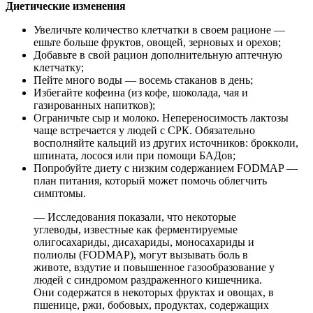
Диетические изменения
Увеличьте количество клетчатки в своем рационе —
ешьте больше фруктов, овощей, зерновых и орехов;
Добавьте в свой рацион дополнительную аптечную
клетчатку;
Пейте много воды — восемь стаканов в день;
Избегайте кофеина (из кофе, шоколада, чая и
газированных напитков);
Ограничьте сыр и молоко. Непереносимость лактозы
чаще встречается у людей с СРК. Обязательно
восполняйте кальций из других источников: брокколи,
шпината, лосося или при помощи БАДов;
Попробуйте диету с низким содержанием FODMAP —
план питания, который может помочь облегчить
симптомы.
— Исследования показали, что некоторые
углеводы, известные как ферментируемые
олигосахариды, дисахариды, моносахариды и
полиолы (FODMAP), могут вызывать боль в
животе, вздутие и повышенное газообразование у
людей с синдромом раздраженного кишечника.
Они содержатся в некоторых фруктах и овощах, в
пшенице, ржи, бобовых, продуктах, содержащих