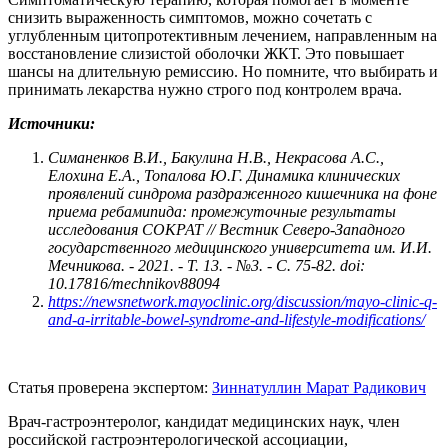
снизить выраженность симптомов, можно сочетать с
углубленным цитопротективным лечением, направленным на
восстановление слизистой оболочки ЖКТ. Это повышает
шансы на длительную ремиссию. Но помните, что выбирать и
принимать лекарства нужно строго под контролем врача.
Источники:
Симаненков В.И., Бакулина Н.В., Некрасова А.С.,
Елохина Е.А., Топалова Ю.Г. Динамика клинических
проявлений синдрома раздраженного кишечника на фоне
приема ребамипида: промежуточные результаты
исследования СОКРАТ // Вестник Северо-Западного
государственного медицинского университета им. И.И.
Мечникова. - 2021. - Т. 13. - №3. - C. 75-82. doi:
10.17816/mechnikov88094
https://newsnetwork.mayoclinic.org/discussion/mayo-clinic-q-
and-a-irritable-bowel-syndrome-and-lifestyle-modifications/
Статья проверена экспертом:
Зиннатуллин Марат Радикович
Врач-гастроэнтеролог, кандидат медицинских наук, член
российской гастроэнтерологической ассоциации,