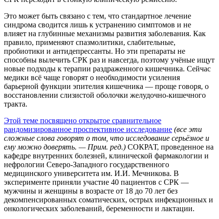
Это может быть связано с тем, что стандартное лечение
синдрома сводится лишь к устранению симптомов и не
влияет на глубинные механизмы развития заболевания. Как
правило, применяют спазмолитики, слабительные,
пробиотики и антидепрессанты. Но эти препараты не
способны вылечить СРК раз и навсегда, поэтому учёные ищут
новые подходы к терапии раздраженного кишечника. Сейчас
медики всё чаще говорят о необходимости усиления
барьерной функции эпителия кишечника — проще говоря, о
восстановлении слизистой оболочки желудочно-кишечного
тракта.
Этой теме посвящено открытое сравнительное
рандомизированное проспективное исследование
(все эти
сложные слова говорят о том, что исследование серьёзное и
ему можно доверять. — Прим. ред.)
СОКРАТ, проведенное на
кафедре внутренних болезней, клинической фармакологии и
нефрологии Северо-Западного государственного
медицинского университета им. И.И. Мечникова. В
эксперименте приняли участие 40 пациентов с СРК —
мужчины и женщины в возрасте от 18 до 70 лет без
декомпенсированных соматических, острых инфекционных и
онкологических заболеваний, беременности и лактации.