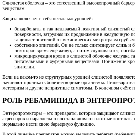
Слизистая оболочка – это естественный высокопрочный барьер
веществам.
Защита включает в себя несколько уровней:
бикарбонаты и так называемый неактивный слизистый сл
поверхности, затрудняя их продвижение в желудочную по
защищает эпителий от механических микротравм грубыми 
собственно эпителий. Он не только синтезирует слизь и
некоторое время ещё живут, а потом слущиваются, погиб
микроциркуляция крови в слизистой оболочке желудка та
питательными и буферными веществами. Понижение крово
эпителии.
Если на каком-то из структурных уровней слизистой появляют
начинают проникать болезнетворные организмы. Пищеварительная
метеоризм и другие неприятные симптомы. В конечном счёте 
РОЛЬ РЕБАМИПИДА В ЭНТЕРОПР
Энтеропротекторы – это препараты, которые защищают слизис
агрессоров и параллельно восстанавливают плотные контакты к
нормально нести свою барьерную функцию.
В этой линейке препаратов можно выделить
ребагит
(ребамипи