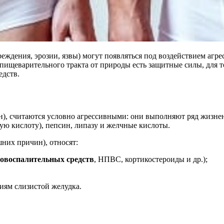
ждения, эрозии, язвы) могут появляться под воздействием агре
 пищеварительного тракта от природы есть защитные силы, для т
едств.
н), считаются условно агрессивными: они выполняют ряд жизне
ую кислоту), пепсин, липазу и желчные кислоты.
них причин), относят:
овоспалительных средств
, НПВС, кортикостероиды и др.);
иям слизистой желудка.