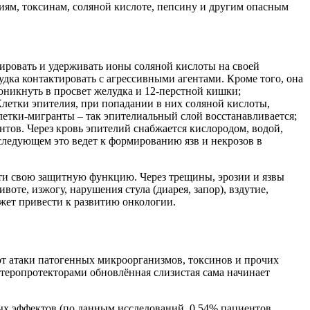
иям, токсинам, соляной кислоте, пепсину и другим опасным
ировать и удерживать ионы соляной кислоты на своей
дка контактировать с агрессивными агентами. Кроме того, она
оникнуть в просвет желудка и 12-перстной кишки;
Клетки эпителия, при попадании в них соляной кислоты,
летки-мигранты – так эпителиальный слой восстанавливается;
тов. Через кровь эпителий снабжается кислородом, водой,
ледующем это ведет к формированию язв и некрозов в
сти свою защитную функцию. Через трещины, эрозии и язвы
те, изжогу, нарушения стула (диарея, запор), вздутие,
жет привести к развитию онкологии.
т атаки патогенных микроорганизмов, токсинов и прочих
нтеропротекторами обновлённая слизистая сама начинает
ых эффектов (по данным исследований, 0,54% пациентов