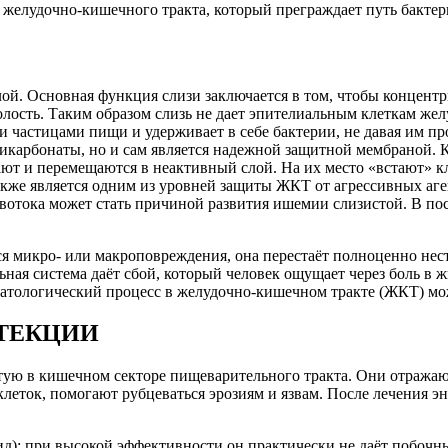
 желудочно-кишечного тракта, который преграждает путь бактер
ой. Основная функция слизи заключается в том, чтобы концентр
лость. Таким образом слизь не дает эпителиальным клеткам желу
частицами пищи и удерживает в себе бактерии, не давая им пр
 бикарбонаты, но и сам является надежной защитной мембраной. 
ают и перемещаются в неактивный слой. На их место «встают» к
кже является одним из уровней защиты ЖКТ от агрессивных аген
тока может стать причиной развития ишемии слизистой. В пос
ся микро- или макроповреждения, она перестаёт полноценно не
 система даёт сбой, который человек ощущает через боль в живо
патологический процесс в желудочно-кишечном тракте (ЖКТ) мо
ОТЕКЦИИ
тую в кишечном секторе пищеварительного тракта. Они отражаю
леток, помогают рубцеваться эрозиям и язвам. После лечения э
д): при высокой эффективности он практически не даёт побочн