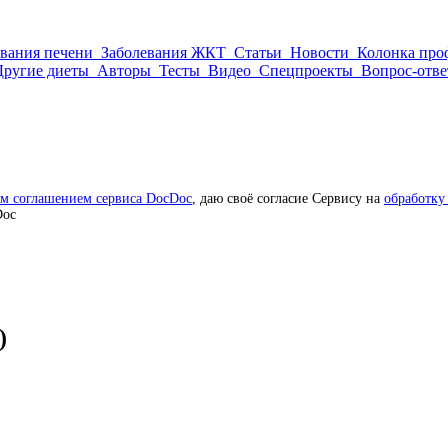
евания печени
Заболевания ЖКТ
Статьи
Новости
Колонка про
Другие диеты
Авторы
Тесты
Видео
Спецпроекты
Вопрос-отве
им соглашением сервиса DocDoc
, даю своё согласие Сервису на
обработку
Doc
)