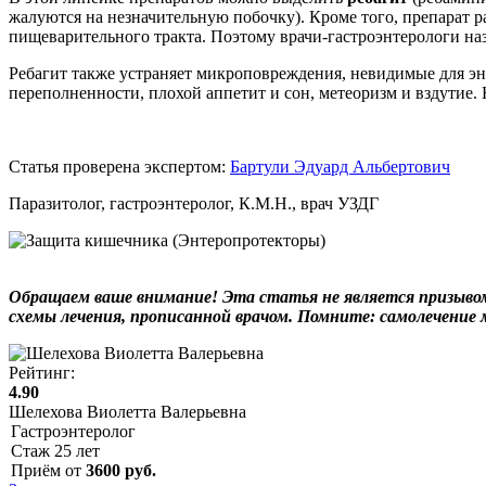
жалуются на незначительную побочку). Кроме того, препарат 
пищеварительного тракта. Поэтому врачи-гастроэнтерологи наз
Ребагит также устраняет микроповреждения, невидимые для э
переполненности, плохой аппетит и сон, метеоризм и вздутие.
Статья проверена экспертом:
Бартули Эдуард Альбертович
Паразитолог, гастроэнтеролог, К.М.Н., врач УЗДГ
Обращаем ваше внимание! Эта статья не является призывом 
схемы лечения, прописанной врачом. Помните: самолечение
Рейтинг:
4.90
Шелехова Виолетта Валерьевна
Гастроэнтеролог
Стаж
25
лет
Приём от
3600
руб.