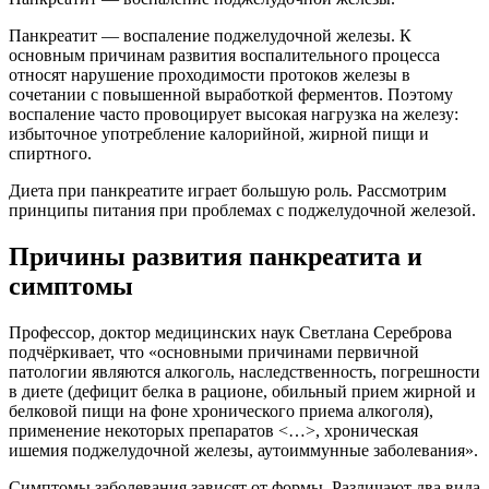
Панкреатит — воспаление поджелудочной железы. К
основным причинам развития воспалительного процесса
относят нарушение проходимости протоков железы в
сочетании с повышенной выработкой ферментов. Поэтому
воспаление часто провоцирует высокая нагрузка на железу:
избыточное употребление калорийной, жирной пищи и
спиртного.
Диета при панкреатите играет большую роль. Рассмотрим
принципы питания при проблемах с поджелудочной железой.
Причины развития панкреатита и
симптомы
Профессор, доктор медицинских наук Светлана Сереброва
подчёркивает, что «основными причинами первичной
патологии являются алкоголь, наследственность, погрешности
в диете (дефицит белка в рационе, обильный прием жирной и
белковой пищи на фоне хронического приема алкоголя),
применение некоторых препаратов <…>, хроническая
ишемия поджелудочной железы, аутоиммунные заболевания».
Симптомы заболевания зависят от формы. Различают два вида