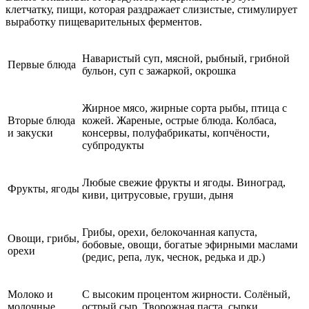
клетчатку, пищи, которая раздражает слизистые, стимулирует
выработку пищеварительных ферментов.
Наваристый суп, мясной, рыбный, грибной
Первые блюда
бульон, суп с зажаркой, окрошка
Жирное мясо, жирные сорта рыбы, птица с
Вторые блюда
кожей. Жареные, острые блюда. Колбаса,
и закуски
консервы, полуфабрикаты, копчёности,
субпродукты
Любые свежие фрукты и ягоды. Виноград,
Фрукты, ягоды
киви, цитрусовые, груши, дыня
Грибы, орехи, белокочанная капуста,
Овощи, грибы,
бобовые, овощи, богатые эфирными маслами
орехи
(редис, репа, лук, чеснок, редька и др.)
Молоко и
С высоким процентом жирности. Солёный,
молочные
острый сыр. Творожная паста, сырки,