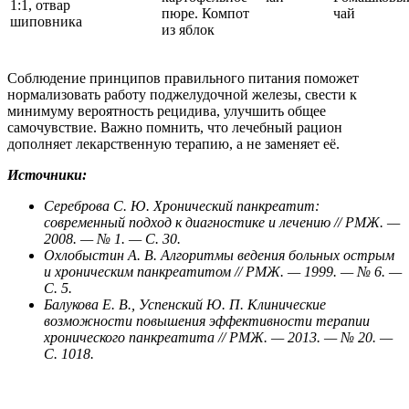
1:1, отвар
пюре. Компот
чай
шиповника
из яблок
Соблюдение принципов правильного питания поможет
нормализовать работу поджелудочной железы, свести к
минимуму вероятность рецидива, улучшить общее
самочувствие. Важно помнить, что лечебный рацион
дополняет лекарственную терапию, а не заменяет её.
Источники:
Сереброва С. Ю. Хронический панкреатит:
современный подход к диагностике и лечению // РМЖ. —
2008. — № 1. — С. 30.
Охлобыстин А. В. Алгоритмы ведения больных острым
и хроническим панкреатитом // РМЖ. — 1999. — № 6. —
С. 5.
Балукова Е. В., Успенский Ю. П. Клинические
возможности повышения эффективности терапии
хронического панкреатита // РМЖ. — 2013. — № 20. —
С. 1018.