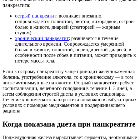
панкреатита:
острый панкреатит
: возникает внезапно,
сопровождается тошнотой, рвотой, лихорадкой, острой
болью в животе, диареей (стеатореей — жирным
стулом);
хронический панкреатит
: развивается в течение
длительного времени. Сопровождается умеренной
болью в животе, тошнотой, периодической диареей, в
особенности после сбоев в питании, может приводить к
потере массы тела.
Если к острому панкреатиту чаще приводит желчнокаменная
болезнь, употребление алкоголя, то к хроническому — в том
числе аутоиммунные патологии. Острый панкреатит требует
госпитализации, лечебного голодания в течение 1–3 дней, а
затем соблюдения строгой диеты в условиях стационара.
Лечение хронического панкреатита возможно в амбулаторных
условиях с помощью медикаментов и поддерживающего
рациона.
Когда показана диета при панкреатите
Поджелудочная железа вырабатывает ферменты, необходимые