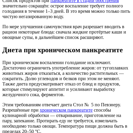
Список продуктов при
панкреатите в стадии обострения
значительно сокращён: острое воспаление требует полного
голодания в течение 1–3 дней. В это время можно только пить
чистую негазированную воду.
По мере улучшения самочувствия врач разрешает вводить в
рацион некоторые блюда: сначала жидкие протёртые каши и
овощные супы, в дальнейшем список расширяют.
Диета при хроническом панкреатите
При хроническом воспалении голодание исключают.
Достаточно ограничить употребление жиров: от тугоплавких
животных жиров отказаться, а количество растительных —
сократить. Долю углеводов и белков при этом не меняют.
Также диета предусматривает отказ от блюд и продуктов,
которые стимулируют аппетит и усиливают выработку
желудочного сока, ферментов.
Этим требованиям отвечает диета Стол № 5 по Певзнеру.
Разрешённые при
хроническом панкреатите
способы
кулинарной обработки — отваривание, приготовление на
пару, запекание. Протирать еду не требуется, измельчать
необходимо только овощи. Температура пищи должна быть в
пределах 20–50 °C.