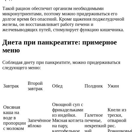
Такой рацион обеспечит организм необходимыми
микронутриентами, поэтому можно придерживаться его
долгое время без опасений. Кроме щажения поджелудочной
железы, он восстанавливает работу печени и
желчевыводящих путей, стимулирует функцию кишечника.
Диета при панкреатите: примерное
меню
Соблюдая диету при панкреатите, можно придерживаться
следующего меню:
Второй
Завтрак
Обед
Полдник
Ужин
завтрак
Овощной суп с
Овсяная
фрикадельками
Кнели из
каша на
из индейки.
Галетное
трески,
воде в
Запечённое
Мясная котлета
печенье,
отварной
пропорции
яблоко
на пару,
некрепкий
рис.
с молоком
картофельное
чай
Ромашковы