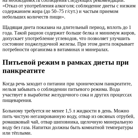
на необходимость соблюдения следующих рекомендаций:
«Отказ от употребления алкоголя; соблюдение диеты с низким
содержанием жира (до 50–75 г/сут.) и частым приемом
небольших количеств пищи».
Щадящая диета показана на длительный период, вплоть до 1
года. Такой рацион содержит больше белка и минимум жиров,
допускает употребление углеводов, что позволяет улучшить
состояние поджелудочной железы. При этом диета покрывает
потребности организма в витаминах и минералах.
Питьевой режим в рамках диеты при
панкреатите
Когда речь заходит о питании при хроническом панкреатите,
нельзя забывать о соблюдении питьевого режима. Вода
участвует в выработке желудочного сока и других процессах
пищеварения.
Больному требуется не менее 1,5 л жидкости в день. Можно
пить чистую негазированную воду, отвар из овсяных отрубей,
ромашковый чай, отвар шиповника, щелочную минеральную
воду без газа. Напитки должны быть комнатной температуры
или тёплыми.