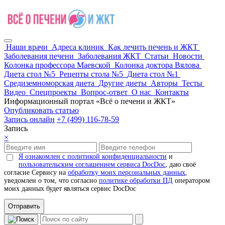
Наши врачи
Адреса клиник
Как лечить печень и ЖКТ
Заболевания печени
Заболевания ЖКТ
Статьи
Новости
Колонка профессора Маевской
Колонка доктора Вялова
Диета стол №5
Рецепты стола №5
Диета стол №1
Средиземноморская диета
Другие диеты
Авторы
Тесты
Видео
Спецпроекты
Вопрос-ответ
О нас
Контакты
Информационный портал «Всё о печени и ЖКТ»
Опубликовать статью
Запись онлайн
+7 (499) 116-78-59
Запись
×
Я ознакомлен с политикой конфиденциальности
и
пользовательским соглашением сервиса DocDoc
, даю своё
согласие Сервису на
обработку моих персональных данных
,
уведомлен о том, что согласно
политике обработки ПД
оператором
моих данных будет являться сервис DocDoc
Отправить