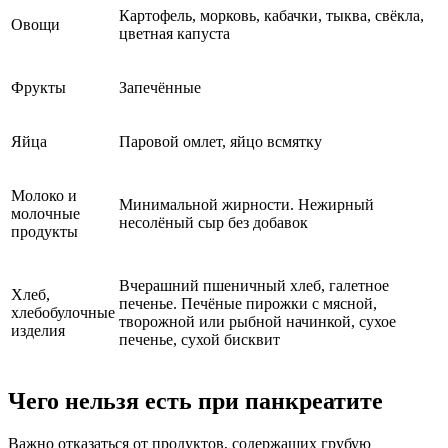
Картофель, морковь, кабачки, тыква, свёкла,
Овощи
цветная капуста
Фрукты
Запечённые
Яйца
Паровой омлет, яйцо всмятку
Молоко и
Минимальной жирности. Нежирный
молочные
несолёный сыр без добавок
продукты
Вчерашний пшеничный хлеб, галетное
Хлеб,
печенье. Печёные пирожки с мясной,
хлебобулочные
творожной или рыбной начинкой, сухое
изделия
печенье, сухой бисквит
Чего нельзя есть при панкреатите
Важно отказаться от продуктов, содержащих грубую