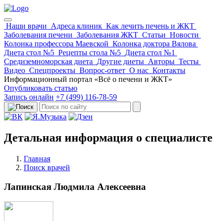
×
×
×
Запись
Запись
Запись
Наши врачи
Адреса клиник
Как лечить печень и ЖКТ
Заболевания печени
Заболевания ЖКТ
Статьи
Новости
Колонка профессора Маевской
Колонка доктора Вялова
Имя
Телефон
Диета стол №5
Раз в неделю мы отправляем дайджест с самыми
Рецепты стола №5
Диета стол №1
Я ознакомлен с политикой конфиденциальности
и
Отправить
Средиземноморская диета
Другие диеты
Авторы
Тесты
популярными статьями.
пользовательским соглашением сервиса DocDoc
, даю своё
Видео
Спецпроекты
Вопрос-ответ
О нас
Контакты
согласие Сервису на
обработку моих персональных данных
,
*
Информационный портал «Всё о печени и ЖКТ»
Email
уведомлен о том, что согласно
политике обработки ПД
Опубликовать статью
оператором моих данных будет являться сервис DocDoc
Запись онлайн
+7 (499) 116-78-59
Я согласен на получение информационной рассылки,
обработку
Отправить
своих персональных данных
в соответствии с
политикой
конфиденциальности
и
пользовательским соглашением
Подписаться
Детальная информация о специалисте
Главная
Поиск врачей
Лапинская Людмила Алексеевна