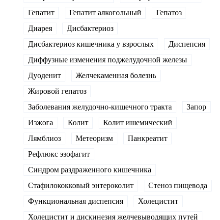
Гепатит
Гепатит алкогольный
Гепатоз
Диарея
Дисбактериоз
Дисбактериоз кишечника у взрослых
Диспепсия
Диффузные изменения поджелудочной железы
Дуоденит
Желчекаменная болезнь
Жировой гепатоз
Заболевания желудочно-кишечного тракта
Запор
Изжога
Колит
Колит ишемический
Лямблиоз
Метеоризм
Панкреатит
Рефлюкс эзофагит
Синдром раздраженного кишечника
Стафилококковый энтероколит
Стеноз пищевода
Функциональная диспепсия
Холецистит
Холецистит и дискинезия желчевыводящих путей