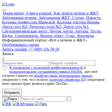
Наши врачи
Адреса клиник
Как лечить печень и ЖКТ
Заболевания печени
Заболевания ЖКТ
Статьи
Новости
Колонка профессора Маевской
Колонка доктора Вялова
Диета стол №5
Рецепты стола №5
Диета стол №1
Средиземноморская диета
Другие диеты
Авторы
Тесты
Видео
Спецпроекты
Вопрос-ответ
О нас
Контакты
Информационный портал «Всё о печени и ЖКТ»
Опубликовать статью
Запись онлайн
+7 (499) 116-78-59
Запись
×
Я ознакомлен с политикой конфиденциальности
и
пользовательским соглашением сервиса DocDoc
, даю своё
согласие Сервису на
обработку моих персональных данных
,
уведомлен о том, что согласно
политике обработки ПД
оператором
моих данных будет являться сервис DocDoc
Отправить