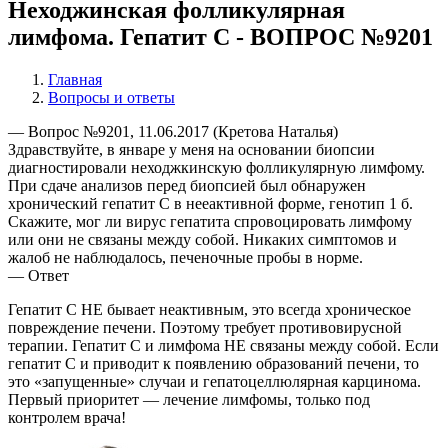
Неходжинская фолликулярная
лимфома. Гепатит С - ВОПРОС №9201
Главная
Вопросы и ответы
— Вопрос №9201, 11.06.2017 (Кретова Наталья)
Здравствуйте, в январе у меня на основании биопсии
диагностировали неходжкинскую фолликулярную лимфому.
При сдаче анализов перед биопсией был обнаружен
хронический гепатит С в нееактивной форме, генотип 1 б.
Скажите, мог ли вирус гепатита спровоцировать лимфому
или они не связаны между собой. Никаких симптомов и
жалоб не наблюдалось, печеночные пробы в норме.
— Ответ
Гепатит С НЕ бывает неактивным, это всегда хроническое
повреждение печени. Поэтому требует противовирусной
терапии. Гепатит С и лимфома НЕ связаны между собой. Если
гепатит С и приводит к появлению образований печени, то
это «запущенные» случаи и гепатоцеллюлярная карцинома.
Первый приоритет — лечение лимфомы, только под
контролем врача!