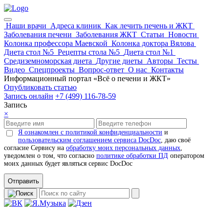
Наши врачи
Адреса клиник
Как лечить печень и ЖКТ
Заболевания печени
Заболевания ЖКТ
Статьи
Новости
Колонка профессора Маевской
Колонка доктора Вялова
Диета стол №5
Рецепты стола №5
Диета стол №1
Средиземноморская диета
Другие диеты
Авторы
Тесты
Видео
Спецпроекты
Вопрос-ответ
О нас
Контакты
Информационный портал «Всё о печени и ЖКТ»
Опубликовать статью
Запись онлайн
+7 (499) 116-78-59
Запись
×
Я ознакомлен с политикой конфиденциальности
и
пользовательским соглашением сервиса DocDoc
, даю своё
согласие Сервису на
обработку моих персональных данных
,
уведомлен о том, что согласно
политике обработки ПД
оператором
моих данных будет являться сервис DocDoc
Отправить