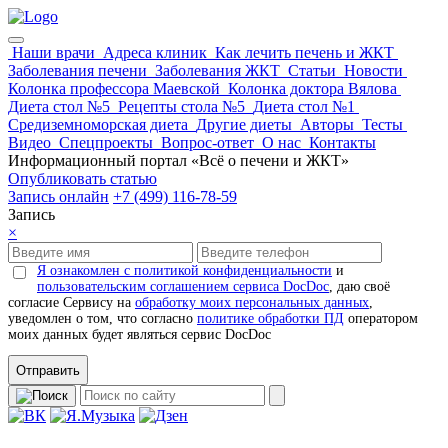
Наши врачи
Адреса клиник
Как лечить печень и ЖКТ
Заболевания печени
Заболевания ЖКТ
Статьи
Новости
Колонка профессора Маевской
Колонка доктора Вялова
Диета стол №5
Рецепты стола №5
Диета стол №1
Средиземноморская диета
Другие диеты
Авторы
Тесты
Видео
Спецпроекты
Вопрос-ответ
О нас
Контакты
Информационный портал «Всё о печени и ЖКТ»
Опубликовать статью
Запись онлайн
+7 (499) 116-78-59
Запись
×
Я ознакомлен с политикой конфиденциальности
и
пользовательским соглашением сервиса DocDoc
, даю своё
согласие Сервису на
обработку моих персональных данных
,
уведомлен о том, что согласно
политике обработки ПД
оператором
моих данных будет являться сервис DocDoc
Отправить