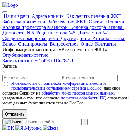
Наши врачи
Адреса клиник
Как лечить печень и ЖКТ
Заболевания печени
Заболевания ЖКТ
Статьи
Новости
Колонка профессора Маевской
Колонка доктора Вялова
Диета стол №5
Рецепты стола №5
Диета стол №1
Средиземноморская диета
Другие диеты
Авторы
Тесты
Видео
Спецпроекты
Вопрос-ответ
О нас
Контакты
Информационный портал «Всё о печени и ЖКТ»
Опубликовать статью
Запись онлайн
+7 (499) 116-78-59
Запись
×
Я ознакомлен с политикой конфиденциальности
и
пользовательским соглашением сервиса DocDoc
, даю своё
согласие Сервису на
обработку моих персональных данных
,
уведомлен о том, что согласно
политике обработки ПД
оператором
моих данных будет являться сервис DocDoc
Отправить