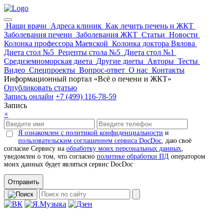
Наши врачи
Адреса клиник
Как лечить печень и ЖКТ
Заболевания печени
Заболевания ЖКТ
Статьи
Новости
Колонка профессора Маевской
Колонка доктора Вялова
Диета стол №5
Рецепты стола №5
Диета стол №1
Средиземноморская диета
Другие диеты
Авторы
Тесты
Видео
Спецпроекты
Вопрос-ответ
О нас
Контакты
Информационный портал «Всё о печени и ЖКТ»
Опубликовать статью
Запись онлайн
+7 (499) 116-78-59
Запись
×
Я ознакомлен с политикой конфиденциальности
и
пользовательским соглашением сервиса DocDoc
, даю своё
согласие Сервису на
обработку моих персональных данных
,
уведомлен о том, что согласно
политике обработки ПД
оператором
моих данных будет являться сервис DocDoc
Отправить