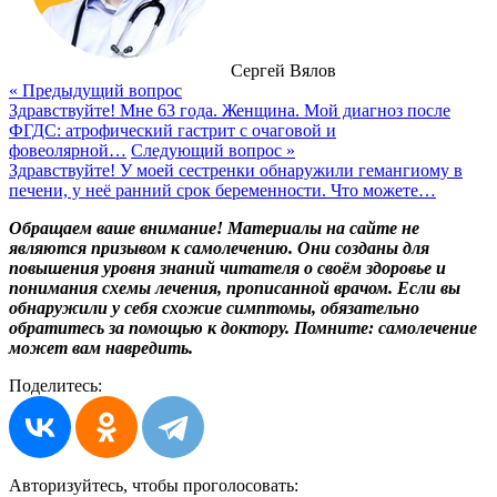
Сергей Вялов
« Предыдущий вопрос
Здравствуйте! Мне 63 года. Женщина. Мой диагноз после
ФГДС: атрофический гастрит с очаговой и
фовеолярной…
Следующий вопрос »
Здравствуйте! У моей сестренки обнаружили гемангиому в
печени, у неё ранний срок беременности. Что можете…
Обращаем ваше внимание! Материалы на сайте не
являются призывом к самолечению. Они созданы для
повышения уровня знаний читателя о своём здоровье и
понимания схемы лечения, прописанной врачом. Если вы
обнаружили у себя схожие симптомы, обязательно
обратитесь за помощью к доктору. Помните: самолечение
может вам навредить.
Поделитесь:
Авторизуйтесь, чтобы
проголосовать: