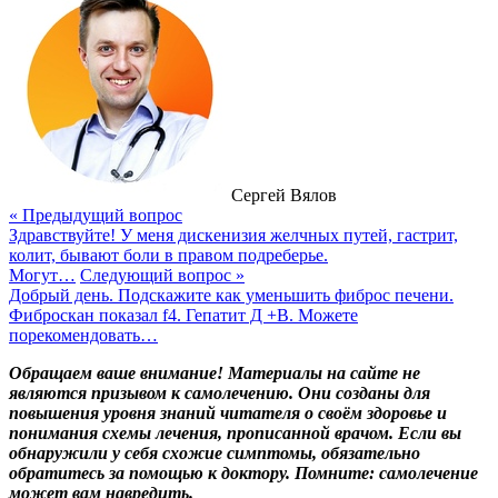
Сергей Вялов
« Предыдущий вопрос
Здравствуйте! У меня дискенизия желчных путей, гастрит,
колит, бывают боли в правом подреберье.
Могут…
Следующий вопрос »
Добрый день. Подскажите как уменьшить фиброс печени.
Фиброскан показал f4. Гепатит Д +В. Можете
порекомендовать…
Обращаем ваше внимание! Материалы на сайте не
являются призывом к самолечению. Они созданы для
повышения уровня знаний читателя о своём здоровье и
понимания схемы лечения, прописанной врачом. Если вы
обнаружили у себя схожие симптомы, обязательно
обратитесь за помощью к доктору. Помните: самолечение
может вам навредить.