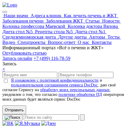
Наши врачи
Адреса клиник
Как лечить печень и ЖКТ
Заболевания печени
Заболевания ЖКТ
Статьи
Новости
Колонка профессора Маевской
Колонка доктора Вялова
Диета стол №5
Рецепты стола №5
Диета стол №1
Средиземноморская диета
Другие диеты
Авторы
Тесты
Видео
Спецпроекты
Вопрос-ответ
О нас
Контакты
Информационный портал «Всё о печени и ЖКТ»
Опубликовать статью
Запись онлайн
+7 (499) 116-78-59
Запись
×
Я ознакомлен с политикой конфиденциальности
и
пользовательским соглашением сервиса DocDoc
, даю своё
согласие Сервису на
обработку моих персональных данных
,
уведомлен о том, что согласно
политике обработки ПД
оператором
моих данных будет являться сервис DocDoc
Отправить