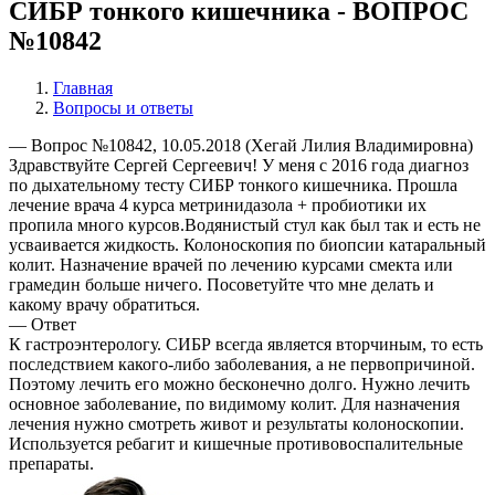
СИБР тонкого кишечника - ВОПРОС
№10842
Главная
Вопросы и ответы
— Вопрос №10842, 10.05.2018 (Хегай Лилия Владимировна)
Здравствуйте Сергей Сергеевич! У меня с 2016 года диагноз
по дыхательному тесту СИБР тонкого кишечника. Прошла
лечение врача 4 курса метринидазола + пробиотики их
пропила много курсов.Водянистый стул как был так и есть не
усваивается жидкость. Колоноскопия по биопсии катаральный
колит. Назначение врачей по лечению курсами смекта или
грамедин больше ничего. Посоветуйте что мне делать и
какому врачу обратиться.
— Ответ
К гастроэнтерологу. СИБР всегда является вторчиным, то есть
последствием какого-либо заболевания, а не первопричиной.
Поэтому лечить его можно бесконечно долго. Нужно лечить
основное заболевание, по видимому колит. Для назначения
лечения нужно смотреть живот и результаты колоноскопии.
Используется ребагит и кишечные противовоспалительные
препараты.