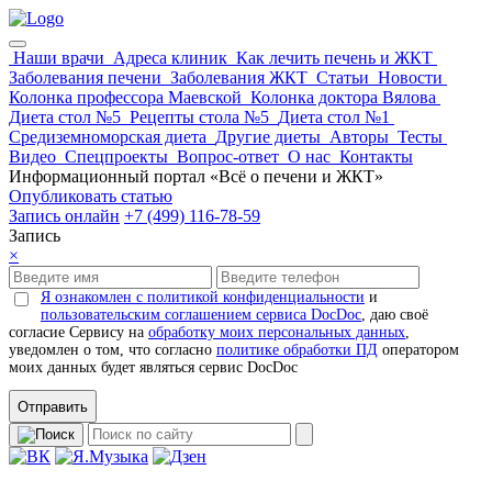
Наши врачи
Адреса клиник
Как лечить печень и ЖКТ
Заболевания печени
Заболевания ЖКТ
Статьи
Новости
Колонка профессора Маевской
Колонка доктора Вялова
Диета стол №5
Рецепты стола №5
Диета стол №1
Средиземноморская диета
Другие диеты
Авторы
Тесты
Видео
Спецпроекты
Вопрос-ответ
О нас
Контакты
Информационный портал «Всё о печени и ЖКТ»
Опубликовать статью
Запись онлайн
+7 (499) 116-78-59
Запись
×
Я ознакомлен с политикой конфиденциальности
и
пользовательским соглашением сервиса DocDoc
, даю своё
согласие Сервису на
обработку моих персональных данных
,
уведомлен о том, что согласно
политике обработки ПД
оператором
моих данных будет являться сервис DocDoc
Отправить