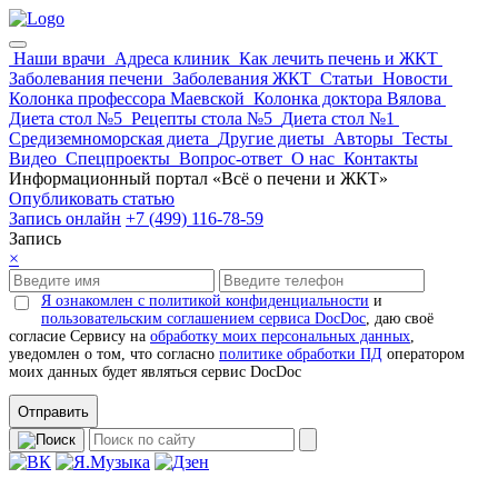
Наши врачи
Адреса клиник
Как лечить печень и ЖКТ
Заболевания печени
Заболевания ЖКТ
Статьи
Новости
Колонка профессора Маевской
Колонка доктора Вялова
Диета стол №5
Рецепты стола №5
Диета стол №1
Средиземноморская диета
Другие диеты
Авторы
Тесты
Видео
Спецпроекты
Вопрос-ответ
О нас
Контакты
Информационный портал «Всё о печени и ЖКТ»
Опубликовать статью
Запись онлайн
+7 (499) 116-78-59
Запись
×
Я ознакомлен с политикой конфиденциальности
и
пользовательским соглашением сервиса DocDoc
, даю своё
согласие Сервису на
обработку моих персональных данных
,
уведомлен о том, что согласно
политике обработки ПД
оператором
моих данных будет являться сервис DocDoc
Отправить