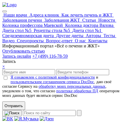
Наши врачи
Адреса клиник
Как лечить печень и ЖКТ
Заболевания печени
Заболевания ЖКТ
Статьи
Новости
Колонка профессора Маевской
Колонка доктора Вялова
Диета стол №5
Рецепты стола №5
Диета стол №1
Средиземноморская диета
Другие диеты
Авторы
Тесты
Видео
Спецпроекты
Вопрос-ответ
О нас
Контакты
Информационный портал «Всё о печени и ЖКТ»
Опубликовать статью
Запись онлайн
+7 (499) 116-78-59
Запись
×
Я ознакомлен с политикой конфиденциальности
и
пользовательским соглашением сервиса DocDoc
, даю своё
согласие Сервису на
обработку моих персональных данных
,
уведомлен о том, что согласно
политике обработки ПД
оператором
моих данных будет являться сервис DocDoc
Отправить