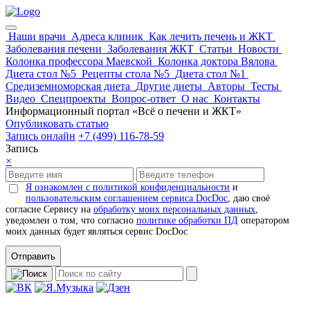
Наши врачи
Адреса клиник
Как лечить печень и ЖКТ
Заболевания печени
Заболевания ЖКТ
Статьи
Новости
Колонка профессора Маевской
Колонка доктора Вялова
Диета стол №5
Рецепты стола №5
Диета стол №1
Средиземноморская диета
Другие диеты
Авторы
Тесты
Видео
Спецпроекты
Вопрос-ответ
О нас
Контакты
Информационный портал «Всё о печени и ЖКТ»
Опубликовать статью
Запись онлайн
+7 (499) 116-78-59
Запись
×
Я ознакомлен с политикой конфиденциальности
и
пользовательским соглашением сервиса DocDoc
, даю своё
согласие Сервису на
обработку моих персональных данных
,
уведомлен о том, что согласно
политике обработки ПД
оператором
моих данных будет являться сервис DocDoc
Отправить