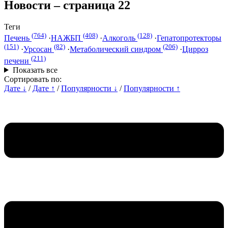
Новости – страница 22
Теги
(764)
(408)
(128)
Печень
·
НАЖБП
·
Алкоголь
·
Гепатопротекторы
(151)
(82)
(206)
·
Урсосан
·
Метаболический синдром
·
Цирроз
(211)
печени
Показать все
Сортировать по:
Дате ↓
/
Дате ↑
/
Популярности ↓
/
Популярности ↑