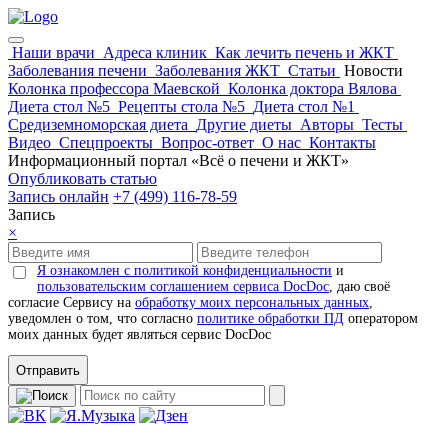
Наши врачи
Адреса клиник
Как лечить печень и ЖКТ
Заболевания печени
Заболевания ЖКТ
Статьи
Новости
Колонка профессора Маевской
Колонка доктора Вялова
Диета стол №5
Рецепты стола №5
Диета стол №1
Средиземноморская диета
Другие диеты
Авторы
Тесты
Видео
Спецпроекты
Вопрос-ответ
О нас
Контакты
Информационный портал «Всё о печени и ЖКТ»
Опубликовать статью
Запись онлайн
+7 (499) 116-78-59
Запись
×
Я ознакомлен с политикой конфиденциальности
и
пользовательским соглашением сервиса DocDoc
, даю своё
согласие Сервису на
обработку моих персональных данных
,
уведомлен о том, что согласно
политике обработки ПД
оператором
моих данных будет являться сервис DocDoc
Отправить