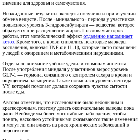
значение для здоровья и самочувствия.
Неожиданные результаты эксперты получили и при изучении
обмена веществ. После «миндального» периода у участников
повысился уровень 3-гидроксибутирата — вещества, которое
образуется при расщеплении жиров. По словам авторов
работы, этот метаболический эффект
отдалённо напоминает
кетоз.
Кроме того, в крови снизились некоторые маркеры
воспаления, включая TNF-α и IL-1β, которые часто повышены
у людей с ожирением и метаболическими нарушениями.
Отдельное внимание учёные уделили гормонам аппетита.
После употребления миндаля у участников вырос уровень
GLP-1 — гормона, связанного с контролем сахара в крови и
ощущением насыщения. Также повысился уровень пептида
YY, который помогает дольше сохранять чувство сытости
после еды.
Авторы отметили, что исследование было небольшим и
краткосрочным, поэтому делать окончательные выводы пока
рано. Необходимы более масштабные наблюдения, чтобы
понять, насколько устойчивыми оказываются такие изменения
и могут ли они влиять на риск хронических заболеваний в
перспективе.