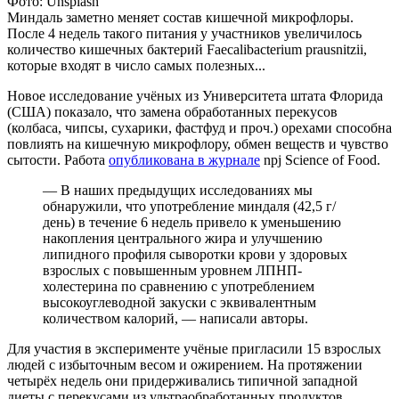
Фото: Unsplash
Миндаль заметно меняет состав кишечной микрофлоры.
После 4 недель такого питания у участников увеличилось
количество кишечных бактерий Faecalibacterium prausnitzii,
которые входят в число самых полезных...
Новое исследование учёных из Университета штата Флорида
(США) показало, что замена обработанных перекусов
(колбаса, чипсы, сухарики, фастфуд и проч.) орехами способна
повлиять на кишечную микрофлору, обмен веществ и чувство
сытости. Работа
опубликована в журнале
npj Science of Food.
— В наших предыдущих исследованиях мы
обнаружили, что употребление миндаля (42,5 г/
день) в течение 6 недель привело к уменьшению
накопления центрального жира и улучшению
липидного профиля сыворотки крови у здоровых
взрослых с повышенным уровнем ЛПНП-
холестерина по сравнению с употреблением
высокоуглеводной закуски с эквивалентным
количеством калорий, — написали авторы.
Для участия в эксперименте учёные пригласили 15 взрослых
людей с избыточным весом и ожирением. На протяжении
четырёх недель они придерживались типичной западной
диеты с перекусами из ультраобработанных продуктов.