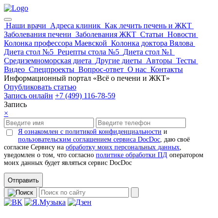
Наши врачи
Адреса клиник
Как лечить печень и ЖКТ
Заболевания печени
Заболевания ЖКТ
Статьи
Новости
Колонка профессора Маевской
Колонка доктора Вялова
Диета стол №5
Рецепты стола №5
Диета стол №1
Средиземноморская диета
Другие диеты
Авторы
Тесты
Видео
Спецпроекты
Вопрос-ответ
О нас
Контакты
Информационный портал «Всё о печени и ЖКТ»
Опубликовать статью
Запись онлайн
+7 (499) 116-78-59
Запись
×
Я ознакомлен с политикой конфиденциальности
и
пользовательским соглашением сервиса DocDoc
, даю своё
согласие Сервису на
обработку моих персональных данных
,
уведомлен о том, что согласно
политике обработки ПД
оператором
моих данных будет являться сервис DocDoc
Отправить