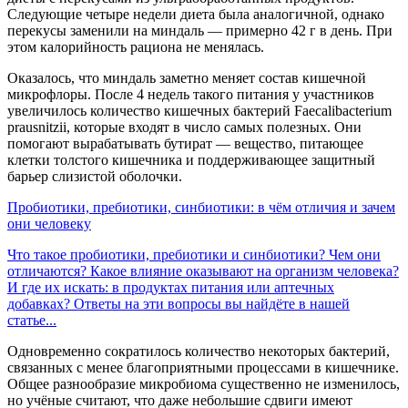
Следующие четыре недели диета была аналогичной, однако
перекусы заменили на миндаль — примерно 42 г в день. При
этом калорийность рациона не менялась.
Оказалось, что миндаль заметно меняет состав кишечной
микрофлоры. После 4 недель такого питания у участников
увеличилось количество кишечных бактерий Faecalibacterium
prausnitzii, которые входят в число самых полезных. Они
помогают вырабатывать бутират — вещество, питающее
клетки толстого кишечника и поддерживающее защитный
барьер слизистой оболочки.
Пробиотики, пребиотики, синбиотики: в чём отличия и зачем
они человеку
Что такое пробиотики, пребиотики и синбиотики? Чем они
отличаются? Какое влияние оказывают на организм человека?
И где их искать: в продуктах питания или аптечных
добавках? Ответы на эти вопросы вы найдёте в нашей
статье...
Одновременно сократилось количество некоторых бактерий,
связанных с менее благоприятными процессами в кишечнике.
Общее разнообразие микробиома существенно не изменилось,
но учёные считают, что даже небольшие сдвиги имеют