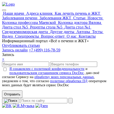
Наши врачи
Адреса клиник
Как лечить печень и ЖКТ
Заболевания печени
Заболевания ЖКТ
Статьи
Новости
Колонка профессора Маевской
Колонка доктора Вялова
Диета стол №5
Рецепты стола №5
Диета стол №1
Средиземноморская диета
Другие диеты
Авторы
Тесты
Видео
Спецпроекты
Вопрос-ответ
О нас
Контакты
Информационный портал «Всё о печени и ЖКТ»
Опубликовать статью
Запись онлайн
+7 (499) 116-78-59
Запись
×
Я ознакомлен с политикой конфиденциальности
и
пользовательским соглашением сервиса DocDoc
, даю своё
согласие Сервису на
обработку моих персональных данных
,
уведомлен о том, что согласно
политике обработки ПД
оператором
моих данных будет являться сервис DocDoc
Отправить