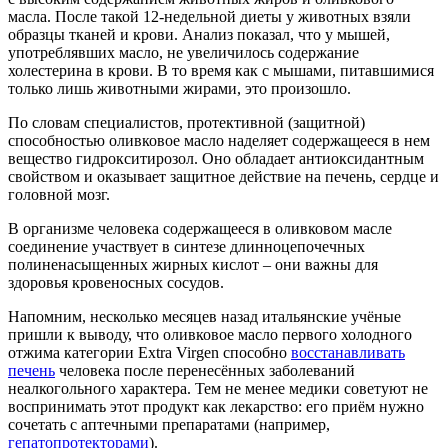
масла. После такой 12-недельной диеты у животных взяли
образцы тканей и крови. Анализ показал, что у мышей,
употреблявших масло, не увеличилось содержание
холестерина в крови. В то время как с мышами, питавшимися
только лишь животными жирами, это произошло.
По словам специалистов, протективной (защитной)
способностью оливковое масло наделяет содержащееся в нем
вещество гидрокситирозол. Оно обладает антиоксидантным
свойством и оказывает защитное действие на печень, сердце и
головной мозг.
В организме человека содержащееся в оливковом масле
соединение участвует в синтезе длинноцепочечных
полиненасыщенных жирных кислот – они важны для
здоровья кровеносных сосудов.
Напомним, несколько месяцев назад итальянские учёные
пришли к выводу, что оливковое масло первого холодного
отжима категории Extra Virgen способно
восстанавливать
печень
человека после перенесённых заболеваний
неалкогольного характера. Тем не менее медики советуют не
воспринимать этот продукт как лекарство: его приём нужно
сочетать с аптечными препаратами (например,
гепатопротекторами
).