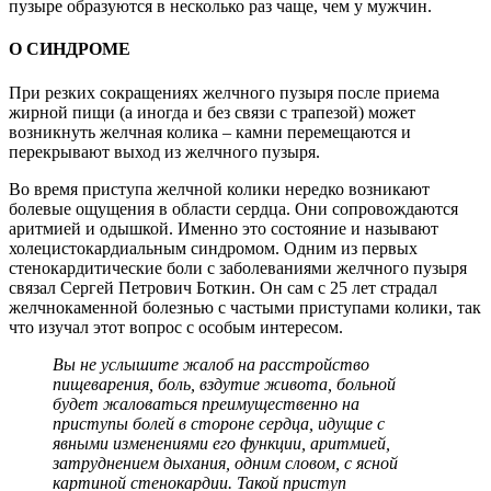
пузыре образуются в несколько раз чаще, чем у мужчин.
О СИНДРОМЕ
При резких сокращениях желчного пузыря после приема
жирной пищи (а иногда и без связи с трапезой) может
возникнуть желчная колика – камни перемещаются и
перекрывают выход из желчного пузыря.
Во время приступа желчной колики нередко возникают
болевые ощущения в области сердца. Они сопровождаются
аритмией и одышкой. Именно это состояние и называют
холецистокардиальным синдромом. Одним из первых
стенокардитические боли с заболеваниями желчного пузыря
связал Сергей Петрович Боткин. Он сам с 25 лет страдал
желчнокаменной болезнью с частыми приступами колики, так
что изучал этот вопрос с особым интересом.
Вы не услышите жалоб на расстройство
пищеварения, боль, вздутие живота, больной
будет жаловаться преимущественно на
приступы болей в стороне сердца, идущие с
явными изменениями его функции, аритмией,
затруднением дыхания, одним словом, с ясной
картиной стенокардии. Такой приступ