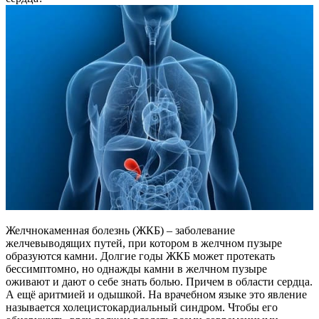
Желчнокаменная болезнь (ЖКБ) – заболевание
желчевыводящих путей, при котором в желчном пузыре
образуются камни. Долгие годы ЖКБ может протекать
бессимптомно, но однажды камни в желчном пузыре
оживают и дают о себе знать болью. Причем в области сердца.
А ещё аритмией и одышкой. На врачебном языке это явление
называется холецистокардиальный синдром. Чтобы его