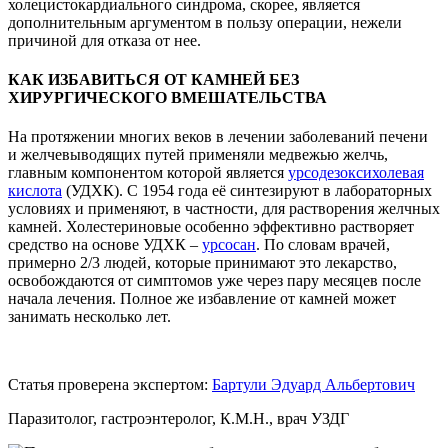
холецистокардиального синдрома, скорее, является
дополнительным аргументом в пользу операции, нежели
причиной для отказа от нее.
КАК ИЗБАВИТЬСЯ ОТ КАМНЕЙ БЕЗ
ХИРУРГИЧЕСКОГО ВМЕШАТЕЛЬСТВА
На протяжении многих веков в лечении заболеваний печени
и желчевыводящих путей применяли медвежью желчь,
главным компонентом которой является
урсодезоксихолевая
кислота
(УДХК). С 1954 года её синтезируют в лабораторных
условиях и применяют, в частности, для растворения желчных
камней. Холестериновые особенно эффективно растворяет
средство на основе УДХК –
урсосан
. По словам врачей,
примерно 2/3 людей, которые принимают это лекарство,
освобождаются от симптомов уже через пару месяцев после
начала лечения. Полное же избавление от камней может
занимать несколько лет.
Статья проверена экспертом:
Бартули Эдуард Альбертович
Паразитолог, гастроэнтеролог, К.М.Н., врач УЗДГ