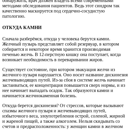
обнаружить, врач должен владеть всеми современными
методами обследования пациентов. Ведь этот синдром так
качественно маскируется под сердечно-сосудистую
патологию.
ОТКУДА КАМНИ
Сначала разберёмся, откуда у человека берутся камни.
Желчный пузырь представляет собой резервуар, в котором
собирается и некоторое время хранится производимая
печенью желчь. В 12-перстную кишку она поступает, когда
возникает необходимость в переваривании жиров.
Существует состояние, при котором эвакуация желчи из
желчного пузыря нарушается. Оно носит название дискинезия
желчевыводящих путей. Из-за сбоя в системе желчь начинает
застаиваться, ее концентрация повышается сверх нормы, и из
нее начинает выпадать осадок. Так образуются камни и
начинается желчнокаменная болезнь.
Откуда берется дискинезия? От стрессов, которые вызывают
спазмы желчного пузыря и желчевыводящих путей,
избыточного веса, злоупотребления острой, соленой, жирной
и жареной пищей, а также алкоголем. Нельзя скидывать со
счетов и предрасположенность: у женщин камни в желчном