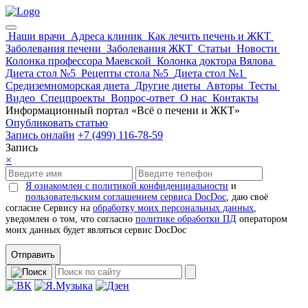
Наши врачи
Адреса клиник
Как лечить печень и ЖКТ
Заболевания печени
Заболевания ЖКТ
Статьи
Новости
Колонка профессора Маевской
Колонка доктора Вялова
Диета стол №5
Рецепты стола №5
Диета стол №1
Средиземноморская диета
Другие диеты
Авторы
Тесты
Видео
Спецпроекты
Вопрос-ответ
О нас
Контакты
Информационный портал «Всё о печени и ЖКТ»
Опубликовать статью
Запись онлайн
+7 (499) 116-78-59
Запись
×
Я ознакомлен с политикой конфиденциальности
и
пользовательским соглашением сервиса DocDoc
, даю своё
согласие Сервису на
обработку моих персональных данных
,
уведомлен о том, что согласно
политике обработки ПД
оператором
моих данных будет являться сервис DocDoc
Отправить