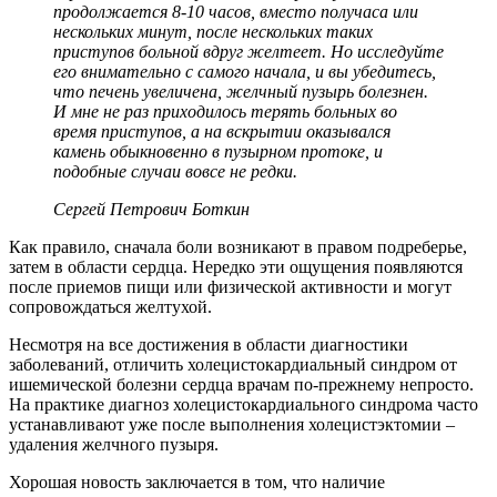
продолжается 8-10 часов, вместо получаса или
нескольких минут, после нескольких таких
приступов больной вдруг желтеет. Но исследуйте
его внимательно с самого начала, и вы убедитесь,
что печень увеличена, желчный пузырь болезнен.
И мне не раз приходилось терять больных во
время приступов, а на вскрытии оказывался
камень обыкновенно в пузырном протоке, и
подобные случаи вовсе не редки.
Сергей Петрович Боткин
Как правило, сначала боли возникают в правом подреберье,
затем в области сердца. Нередко эти ощущения появляются
после приемов пищи или физической активности и могут
сопровождаться желтухой.
Несмотря на все достижения в области диагностики
заболеваний, отличить холецистокардиальный синдром от
ишемической болезни сердца врачам по-прежнему непросто.
На практике диагноз холецистокардиального синдрома часто
устанавливают уже после выполнения холецистэктомии –
удаления желчного пузыря.
Хорошая новость заключается в том, что наличие