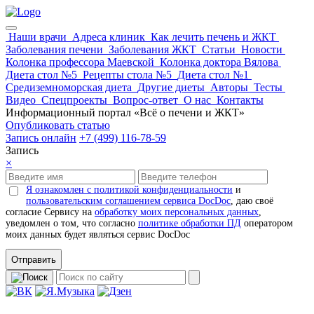
Наши врачи
Адреса клиник
Как лечить печень и ЖКТ
Заболевания печени
Заболевания ЖКТ
Статьи
Новости
Колонка профессора Маевской
Колонка доктора Вялова
Диета стол №5
Рецепты стола №5
Диета стол №1
Средиземноморская диета
Другие диеты
Авторы
Тесты
Видео
Спецпроекты
Вопрос-ответ
О нас
Контакты
Информационный портал «Всё о печени и ЖКТ»
Опубликовать статью
Запись онлайн
+7 (499) 116-78-59
Запись
×
Я ознакомлен с политикой конфиденциальности
и
пользовательским соглашением сервиса DocDoc
, даю своё
согласие Сервису на
обработку моих персональных данных
,
уведомлен о том, что согласно
политике обработки ПД
оператором
моих данных будет являться сервис DocDoc
Отправить