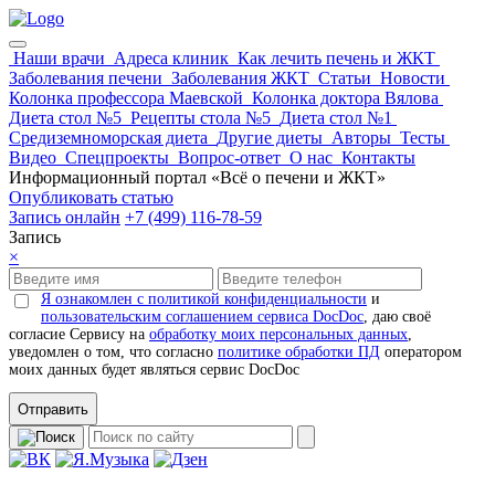
Наши врачи
Адреса клиник
Как лечить печень и ЖКТ
Заболевания печени
Заболевания ЖКТ
Статьи
Новости
Колонка профессора Маевской
Колонка доктора Вялова
Диета стол №5
Рецепты стола №5
Диета стол №1
Средиземноморская диета
Другие диеты
Авторы
Тесты
Видео
Спецпроекты
Вопрос-ответ
О нас
Контакты
Информационный портал «Всё о печени и ЖКТ»
Опубликовать статью
Запись онлайн
+7 (499) 116-78-59
Запись
×
Я ознакомлен с политикой конфиденциальности
и
пользовательским соглашением сервиса DocDoc
, даю своё
согласие Сервису на
обработку моих персональных данных
,
уведомлен о том, что согласно
политике обработки ПД
оператором
моих данных будет являться сервис DocDoc
Отправить