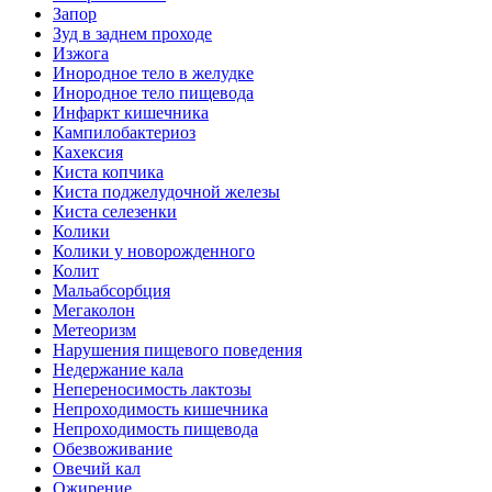
Запор
Зуд в заднем проходе
Изжога
Инородное тело в желудке
Инородное тело пищевода
Инфаркт кишечника
Кампилобактериоз
Кахексия
Киста копчика
Киста поджелудочной железы
Киста селезенки
Колики
Колики у новорожденного
Колит
Мальабсорбция
Мегаколон
Метеоризм
Нарушения пищевого поведения
Недержание кала
Непереносимость лактозы
Непроходимость кишечника
Непроходимость пищевода
Обезвоживание
Овечий кал
Ожирение