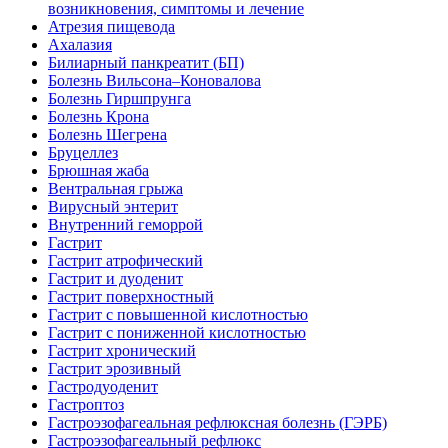
возникновения, симптомы и лечение
Атрезия пищевода
Ахалазия
Билиарный панкреатит (БП)
Болезнь Вильсона–Коновалова
Болезнь Гиршпрунга
Болезнь Крона
Болезнь Шегрена
Бруцеллез
Брюшная жаба
Вентральная грыжа
Вирусный энтерит
Внутренний геморрой
Гастрит
Гастрит атрофический
Гастрит и дуоденит
Гастрит поверхностный
Гастрит с повышенной кислотностью
Гастрит с пониженной кислотностью
Гастрит хронический
Гастрит эрозивный
Гастродуоденит
Гастроптоз
Гастроэзофагеальная рефлюксная болезнь (ГЭРБ)
Гастроэзофагеальный рефлюкс