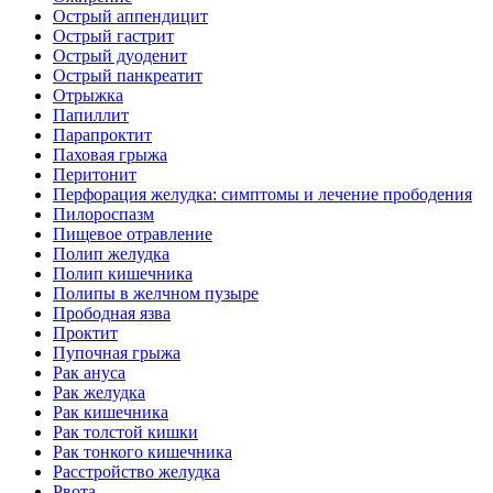
Острый аппендицит
Острый гастрит
Острый дуоденит
Острый панкреатит
Отрыжка
Папиллит
Парапроктит
Паховая грыжа
Перитонит
Перфорация желудка: симптомы и лечение прободения
Пилороспазм
Пищевое отравление
Полип желудка
Полип кишечника
Полипы в желчном пузыре
Прободная язва
Проктит
Пупочная грыжа
Рак ануса
Рак желудка
Рак кишечника
Рак толстой кишки
Рак тонкого кишечника
Расстройство желудка
Рвота