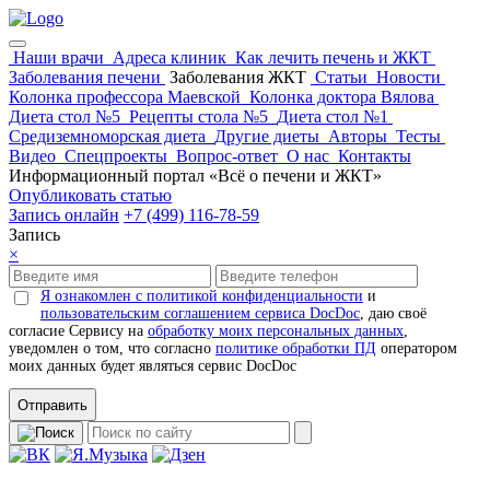
Наши врачи
Адреса клиник
Как лечить печень и ЖКТ
Заболевания печени
Заболевания ЖКТ
Статьи
Новости
Колонка профессора Маевской
Колонка доктора Вялова
Диета стол №5
Рецепты стола №5
Диета стол №1
Средиземноморская диета
Другие диеты
Авторы
Тесты
Видео
Спецпроекты
Вопрос-ответ
О нас
Контакты
Информационный портал «Всё о печени и ЖКТ»
Опубликовать статью
Запись онлайн
+7 (499) 116-78-59
Запись
×
Я ознакомлен с политикой конфиденциальности
и
пользовательским соглашением сервиса DocDoc
, даю своё
согласие Сервису на
обработку моих персональных данных
,
уведомлен о том, что согласно
политике обработки ПД
оператором
моих данных будет являться сервис DocDoc
Отправить