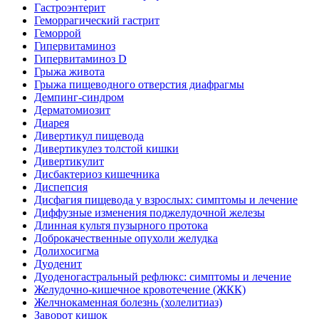
Гастроэнтерит
Геморрагический гастрит
Геморрой
Гипервитаминоз
Гипервитаминоз D
Грыжа живота
Грыжа пищеводного отверстия диафрагмы
Демпинг-синдром
Дерматомиозит
Диарея
Дивертикул пищевода
Дивертикулез толстой кишки
Дивертикулит
Дисбактериоз кишечника
Диспепсия
Дисфагия пищевода у взрослых: симптомы и лечение
Диффузные изменения поджелудочной железы
Длинная культя пузырного протока
Доброкачественные опухоли желудка
Долихосигма
Дуоденит
Дуоденогастральный рефлюкс: симптомы и лечение
Желудочно-кишечное кровотечение (ЖКК)
Желчнокаменная болезнь (холелитиаз)
Заворот кишок