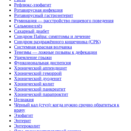
Рефлюкс-эзофагит
Ротавирусная инфекция
Ротавирусный гастроэнтерит
Руминация — расстройство пищевого поведения
Сальмонеллёз
Сахарный диабет
Синдром Пайра: симптомы и лечение
Синдром раздражённого кишечника (СРК)
Системная красная волчанка
Тенезмы — ложные позывы к дефекации
Ущемление грыжи
Функциональная диспепсия
Хронический аппендицит
Хронический геморрой
Хронический дуоденит
Хронический колит
Хронический панкреатит
Хронический парапроктит
Целиакия
Чёрный кал (стул): когда нужно срочно обратиться к
врачу
Эзофагит
Энтерит
Энтероколит