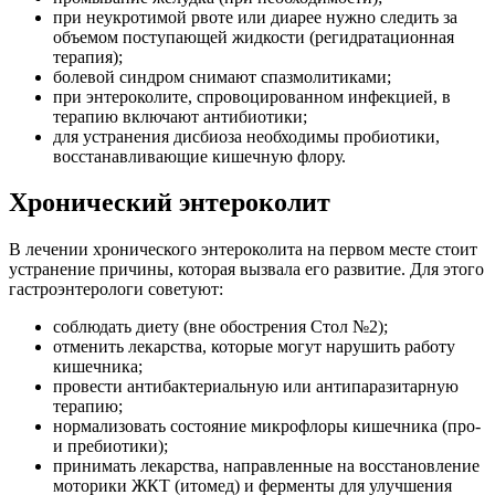
при неукротимой рвоте или диарее нужно следить за
объемом поступающей жидкости (регидратационная
терапия);
болевой синдром снимают спазмолитиками;
при энтероколите, спровоцированном инфекцией, в
терапию включают антибиотики;
для устранения дисбиоза необходимы пробиотики,
восстанавливающие кишечную флору.
Хронический энтероколит
В лечении хронического энтероколита на первом месте стоит
устранение причины, которая вызвала его развитие. Для этого
гастроэнтерологи советуют:
соблюдать диету (вне обострения Стол №2);
отменить лекарства, которые могут нарушить работу
кишечника;
провести антибактериальную или антипаразитарную
терапию;
нормализовать состояние микрофлоры кишечника (про-
и пребиотики);
принимать лекарства, направленные на восстановление
моторики ЖКТ (итомед) и ферменты для улучшения