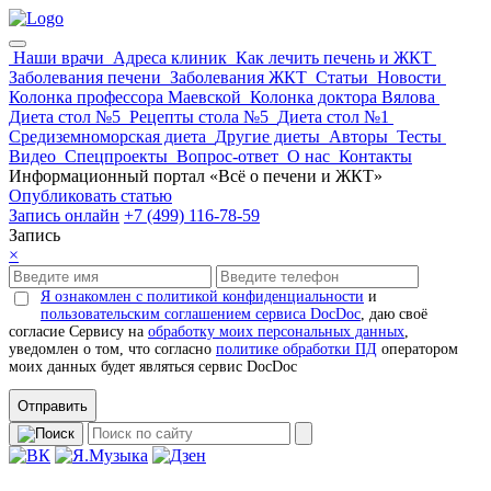
Наши врачи
Адреса клиник
Как лечить печень и ЖКТ
Заболевания печени
Заболевания ЖКТ
Статьи
Новости
Колонка профессора Маевской
Колонка доктора Вялова
Диета стол №5
Рецепты стола №5
Диета стол №1
Средиземноморская диета
Другие диеты
Авторы
Тесты
Видео
Спецпроекты
Вопрос-ответ
О нас
Контакты
Информационный портал «Всё о печени и ЖКТ»
Опубликовать статью
Запись онлайн
+7 (499) 116-78-59
Запись
×
Я ознакомлен с политикой конфиденциальности
и
пользовательским соглашением сервиса DocDoc
, даю своё
согласие Сервису на
обработку моих персональных данных
,
уведомлен о том, что согласно
политике обработки ПД
оператором
моих данных будет являться сервис DocDoc
Отправить