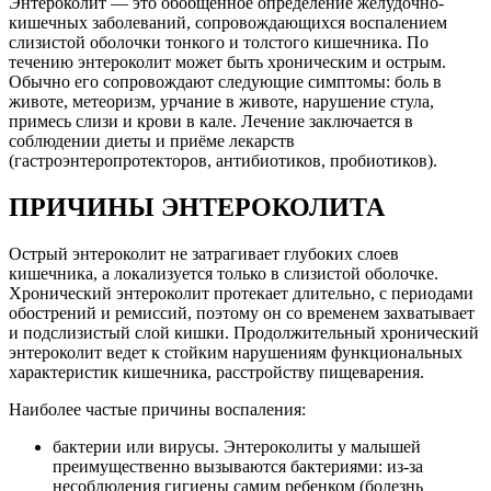
Энтероколит — это обобщенное определение желудочно-
кишечных заболеваний, сопровождающихся воспалением
слизистой оболочки тонкого и толстого кишечника. По
течению энтероколит может быть хроническим и острым.
Обычно его сопровождают следующие симптомы: боль в
животе, метеоризм, урчание в животе, нарушение стула,
примесь слизи и крови в кале. Лечение заключается в
соблюдении диеты и приёме лекарств
(гастроэнтеропротекторов, антибиотиков, пробиотиков).
ПРИЧИНЫ ЭНТЕРОКОЛИТА
Острый энтероколит не затрагивает глубоких слоев
кишечника, а локализуется только в слизистой оболочке.
Хронический энтероколит протекает длительно, с периодами
обострений и ремиссий, поэтому он со временем захватывает
и подслизистый слой кишки. Продолжительный хронический
энтероколит ведет к стойким нарушениям функциональных
характеристик кишечника, расстройству пищеварения.
Наиболее частые причины воспаления:
бактерии или вирусы. Энтероколиты у малышей
преимущественно вызываются бактериями: из-за
несоблюдения гигиены самим ребенком (болезнь