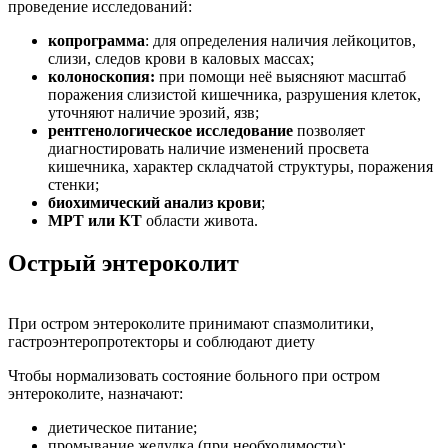
проведение исследований:
копрограмма
: для определения наличия лейкоцитов,
слизи, следов крови в каловых массах;
колоноскопия:
при помощи неё выясняют масштаб
поражения слизистой кишечника, разрушения клеток,
уточняют наличие эрозий, язв;
рентгенологическое исследование
позволяет
диагностировать наличие изменений просвета
кишечника, характер складчатой структуры, поражения
стенки;
биохимический анализ крови
;
МРТ или КТ
области живота.
Острый энтероколит
При остром энтероколите принимают спазмолитики,
гастроэнтеропротекторы и соблюдают диету
Чтобы нормализовать состояние больного при остром
энтероколите, назначают:
диетическое питание;
промывание желудка (при необходимости);