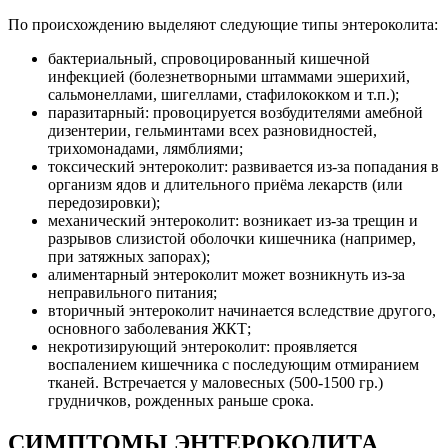
По происхождению выделяют следующие типы энтероколита:
бактериальный, спровоцированный кишечной
инфекцией (болезнетворными штаммами эшерихий,
сальмонеллами, шигеллами, стафилококком и т.п.);
паразитарный: провоцируется возбудителями амебной
дизентерии, гельминтами всех разновидностей,
трихомонадами, лямблиями;
токсический энтероколит: развивается из-за попадания в
организм ядов и длительного приёма лекарств (или
передозировки);
механический энтероколит: возникает из-за трещин и
разрывов слизистой оболочки кишечника (например,
при затяжных запорах);
алиментарный энтероколит может возникнуть из-за
неправильного питания;
вторичный энтероколит начинается вследствие другого,
основного заболевания ЖКТ;
некротизирующий энтероколит: проявляется
воспалением кишечника с последующим отмиранием
тканей. Встречается у маловесных (500-1500 гр.)
грудничков, рожденных раньше срока.
СИМПТОМЫ ЭНТЕРОКОЛИТА