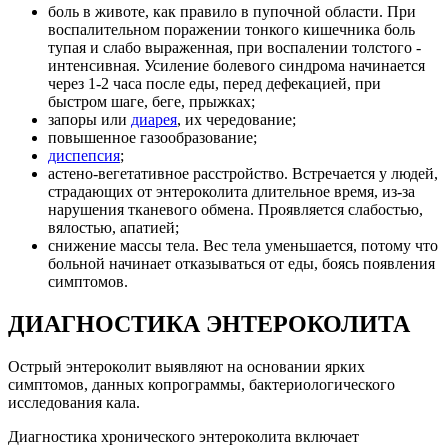
боль в животе, как правило в пупочной области. При
воспалительном поражении тонкого кишечника боль
тупая и слабо выраженная, при воспалении толстого -
интенсивная. Усиление болевого синдрома начинается
через 1-2 часа после еды, перед дефекацией, при
быстром шаге, беге, прыжках;
запоры или
диарея
, их чередование;
повышенное газообразование;
диспепсия
;
астено-вегетативное расстройство. Встречается у людей,
страдающих от энтероколита длительное время, из-за
нарушения тканевого обмена. Проявляется слабостью,
вялостью, апатией;
снижение массы тела. Вес тела уменьшается, потому что
больной начинает отказываться от еды, боясь появления
симптомов.
ДИАГНОСТИКА ЭНТЕРОКОЛИТА
Острый энтероколит выявляют на основании ярких
симптомов, данных копрограммы, бактериологического
исследования кала.
Диагностика хронического энтероколита включает