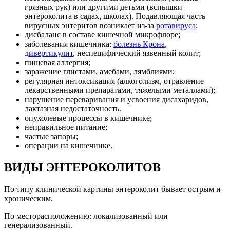
грязных рук) или другими детьми (вспышки
энтероколита в садах, школах). Подавляющая часть
вирусных энтеритов возникает из-за
ротавируса
;
дисбаланс в составе кишечной микрофлоре;
заболевания кишечника:
болезнь Крона
,
дивертикулит
, неспецифический язвенный колит;
пищевая аллергия;
заражение глистами, амебами, лямблиями;
регулярная интоксикация (алкоголизм, отравление
лекарственными препаратами, тяжелыми металлами);
нарушение переваривания и усвоения дисахаридов,
лактазная недостаточность.
опухолевые процессы в кишечнике;
неправильное питание;
частые запоры;
операции на кишечнике.
ВИДЫ ЭНТЕРОКОЛИТОВ
По типу клинической картины энтероколит бывает острым и
хроническим.
По месторасположению: локализованный или
генерализованный.