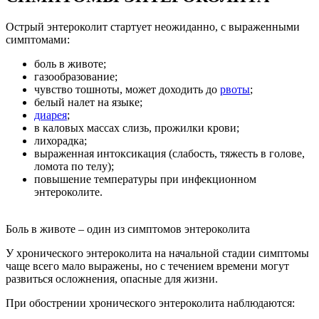
Острый энтероколит стартует неожиданно, с выраженными
симптомами:
боль в животе;
газообразование;
чувство тошноты, может доходить до
рвоты
;
белый налет на языке;
диарея
;
в каловых массах слизь, прожилки крови;
лихорадка;
выраженная интоксикация (слабость, тяжесть в голове,
ломота по телу);
повышение температуры при инфекционном
энтероколите.
Боль в животе – один из симптомов энтероколита
У хронического энтероколита на начальной стадии симптомы
чаще всего мало выражены, но с течением времени могут
развиться осложнения, опасные для жизни.
При обострении хронического энтероколита наблюдаются: