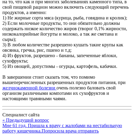
на то, что как и при многих заболеваниях каменного типа, в
свой пищевой рацион можно включить следующий перечень
продуктов, а именно:
1) Не жирные сорта мяса (курица, рыба, говядина и кролик);
2) Если молочные продукты, то они обязательно должны
содержать низкое количество жиров (творог 0,1% жирности,
низкокалорийные йогурты и молоко, а так же сметана и
сыры);
3) В любом количестве разрешено кушать такие крупы как
овсянка, гречка, рис, пшено и т.д;
4) Из фруктов, разрешено - бананы, запеченные яблоки,
сухофрукты;
5) Из овощей, допустимы - огурцы, картофель, кабачки.
В завершении стоит сказать том, что помимо
вышеперечисленных разрешенных продуктов питания, при
желчнокаменной болезни
очень полезно баловать свой
организм различными компотами их сухофруктов и
настоящими травяными чаями.
Специалист сайта
« Предыдущий вопрос
Мне 61 год. Пришла к врачу с жалобами на нестабильную
работу кишечника.Попросила врача отправить