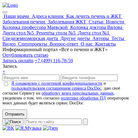
Наши врачи
Адреса клиник
Как лечить печень и ЖКТ
Заболевания печени
Заболевания ЖКТ
Статьи
Новости
Колонка профессора Маевской
Колонка доктора Вялова
Диета стол №5
Рецепты стола №5
Диета стол №1
Средиземноморская диета
Другие диеты
Авторы
Тесты
Видео
Спецпроекты
Вопрос-ответ
О нас
Контакты
Информационный портал «Всё о печени и ЖКТ»
Опубликовать статью
Запись онлайн
+7 (499) 116-78-59
Запись
×
Я ознакомлен с политикой конфиденциальности
и
пользовательским соглашением сервиса DocDoc
, даю своё
согласие Сервису на
обработку моих персональных данных
,
уведомлен о том, что согласно
политике обработки ПД
оператором
моих данных будет являться сервис DocDoc
Отправить