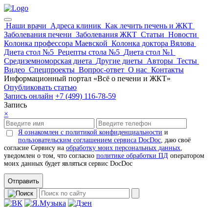
Наши врачи
Адреса клиник
Как лечить печень и ЖКТ
Заболевания печени
Заболевания ЖКТ
Статьи
Новости
Колонка профессора Маевской
Колонка доктора Вялова
Диета стол №5
Рецепты стола №5
Диета стол №1
Средиземноморская диета
Другие диеты
Авторы
Тесты
Видео
Спецпроекты
Вопрос-ответ
О нас
Контакты
Информационный портал «Всё о печени и ЖКТ»
Опубликовать статью
Запись онлайн
+7 (499) 116-78-59
Запись
×
Я ознакомлен с политикой конфиденциальности
и
пользовательским соглашением сервиса DocDoc
, даю своё
согласие Сервису на
обработку моих персональных данных
,
уведомлен о том, что согласно
политике обработки ПД
оператором
моих данных будет являться сервис DocDoc
Отправить