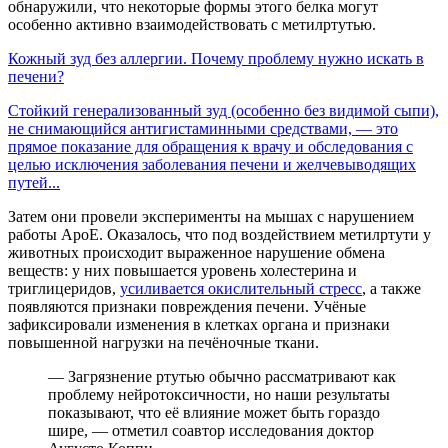
обнаружили, что некоторые формы этого белка могут
особенно активно взаимодействовать с метилртутью.
Кожный зуд без аллергии. Почему проблему нужно искать в
печени?
Стойкий генерализованный зуд (особенно без видимой сыпи),
не снимающийся антигистаминными средствами, — это
прямое показание для обращения к врачу и обследования с
целью исключения заболевания печени и желчевыводящих
путей...
Затем они провели эксперименты на мышах с нарушением
работы ApoE. Оказалось, что под воздействием метилртути у
животных происходит выраженное нарушение обмена
веществ: у них повышается уровень холестерина и
триглицеридов,
усиливается окислительный стресс
, а также
появляются признаки повреждения печени. Учёные
зафиксировали изменения в клетках органа и признаки
повышенной нагрузки на печёночные ткани.
— Загрязнение ртутью обычно рассматривают как
проблему нейротоксичности, но наши результаты
показывают, что её влияние может быть гораздо
шире, — отметил соавтор исследования доктор