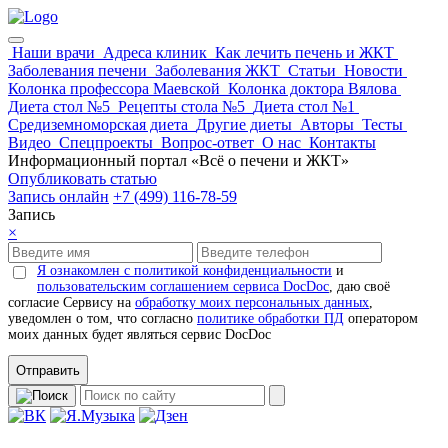
Наши врачи
Адреса клиник
Как лечить печень и ЖКТ
Заболевания печени
Заболевания ЖКТ
Статьи
Новости
Колонка профессора Маевской
Колонка доктора Вялова
Диета стол №5
Рецепты стола №5
Диета стол №1
Средиземноморская диета
Другие диеты
Авторы
Тесты
Видео
Спецпроекты
Вопрос-ответ
О нас
Контакты
Информационный портал «Всё о печени и ЖКТ»
Опубликовать статью
Запись онлайн
+7 (499) 116-78-59
Запись
×
Я ознакомлен с политикой конфиденциальности
и
пользовательским соглашением сервиса DocDoc
, даю своё
согласие Сервису на
обработку моих персональных данных
,
уведомлен о том, что согласно
политике обработки ПД
оператором
моих данных будет являться сервис DocDoc
Отправить