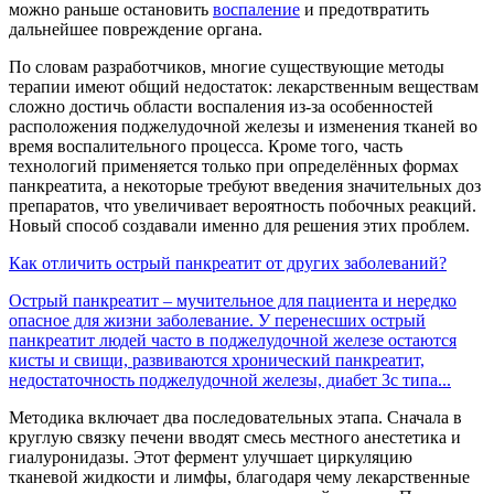
можно раньше остановить
воспаление
и предотвратить
дальнейшее повреждение органа.
По словам разработчиков, многие существующие методы
терапии имеют общий недостаток: лекарственным веществам
сложно достичь области воспаления из-за особенностей
расположения поджелудочной железы и изменения тканей во
время воспалительного процесса. Кроме того, часть
технологий применяется только при определённых формах
панкреатита, а некоторые требуют введения значительных доз
препаратов, что увеличивает вероятность побочных реакций.
Новый способ создавали именно для решения этих проблем.
Как отличить острый панкреатит от других заболеваний?
Острый панкреатит – мучительное для пациента и нередко
опасное для жизни заболевание. У перенесших острый
панкреатит людей часто в поджелудочной железе остаются
кисты и свищи, развиваются хронический панкреатит,
недостаточность поджелудочной железы, диабет 3с типа...
Методика включает два последовательных этапа. Сначала в
круглую связку печени вводят смесь местного анестетика и
гиалуронидазы. Этот фермент улучшает циркуляцию
тканевой жидкости и лимфы, благодаря чему лекарственные