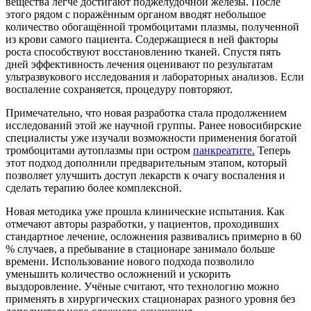
вещества легче достигают поджелудочной железы. После
этого рядом с поражённым органом вводят небольшое
количество обогащённой тромбоцитами плазмы, полученной
из крови самого пациента. Содержащиеся в ней факторы
роста способствуют восстановлению тканей. Спустя пять
дней эффективность лечения оценивают по результатам
ультразвукового исследования и лабораторных анализов. Если
воспаление сохраняется, процедуру повторяют.
Примечательно, что новая разработка стала продолжением
исследований этой же научной группы. Ранее новосибирские
специалисты уже изучали возможности применения богатой
тромбоцитами аутоплазмы при остром
панкреатите.
Теперь
этот подход дополнили предварительным этапом, который
позволяет улучшить доступ лекарств к очагу воспаления и
сделать терапию более комплексной.
Новая методика уже прошла клинические испытания. Как
отмечают авторы разработки, у пациентов, проходивших
стандартное лечение, осложнения развивались примерно в 60
% случаев, а пребывание в стационаре занимало больше
времени. Использование нового подхода позволило
уменьшить количество осложнений и ускорить
выздоровление. Учёные считают, что технологию можно
применять в хирургических стационарах разного уровня без