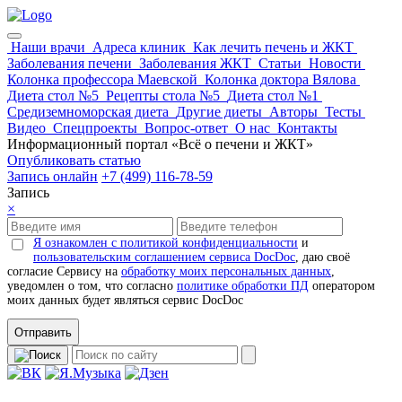
Наши врачи
Адреса клиник
Как лечить печень и ЖКТ
Заболевания печени
Заболевания ЖКТ
Статьи
Новости
Колонка профессора Маевской
Колонка доктора Вялова
Диета стол №5
Рецепты стола №5
Диета стол №1
Средиземноморская диета
Другие диеты
Авторы
Тесты
Видео
Спецпроекты
Вопрос-ответ
О нас
Контакты
Информационный портал «Всё о печени и ЖКТ»
Опубликовать статью
Запись онлайн
+7 (499) 116-78-59
Запись
×
Я ознакомлен с политикой конфиденциальности
и
пользовательским соглашением сервиса DocDoc
, даю своё
согласие Сервису на
обработку моих персональных данных
,
уведомлен о том, что согласно
политике обработки ПД
оператором
моих данных будет являться сервис DocDoc
Отправить