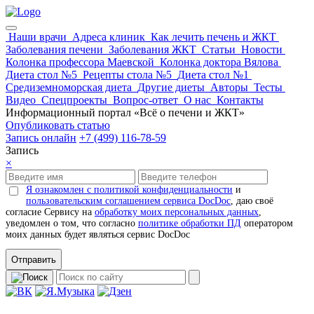
Наши врачи
Адреса клиник
Как лечить печень и ЖКТ
Заболевания печени
Заболевания ЖКТ
Статьи
Новости
Колонка профессора Маевской
Колонка доктора Вялова
Диета стол №5
Рецепты стола №5
Диета стол №1
Средиземноморская диета
Другие диеты
Авторы
Тесты
Видео
Спецпроекты
Вопрос-ответ
О нас
Контакты
Информационный портал «Всё о печени и ЖКТ»
Опубликовать статью
Запись онлайн
+7 (499) 116-78-59
Запись
×
Я ознакомлен с политикой конфиденциальности
и
пользовательским соглашением сервиса DocDoc
, даю своё
согласие Сервису на
обработку моих персональных данных
,
уведомлен о том, что согласно
политике обработки ПД
оператором
моих данных будет являться сервис DocDoc
Отправить