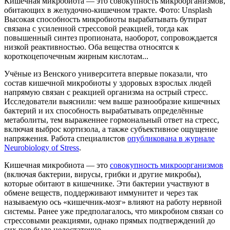
Кишечная микробиота — это совокупность микроорганизмов,
обитающих в желудочно-кишечном тракте. Фото: Unsplash
Высокая способность микробиоты вырабатывать бутират
связана с усиленной стрессовой реакцией, тогда как
повышенный синтез пропионата, наоборот, сопровождается
низкой реактивностью. Оба вещества относятся к
короткоцепочечным жирным кислотам...
Учёные из Венского университета впервые показали, что
состав кишечной микробиоты у здоровых взрослых людей
напрямую связан с реакцией организма на острый стресс.
Исследователи выяснили: чем выше разнообразие кишечных
бактерий и их способность вырабатывать определённые
метаболиты, тем выраженнее гормональный ответ на стресс,
включая выброс кортизола, а также субъективное ощущение
напряжения. Работа специалистов
опубликована в журнале
Neurobiology of Stress
.
Кишечная микробиота — это
совокупность микроорганизмов
(включая бактерии, вирусы, грибки и другие микробы),
которые обитают в кишечнике. Эти бактерии участвуют в
обмене веществ, поддерживают иммунитет и через так
называемую ось «кишечник-мозг» влияют на работу нервной
системы. Ранее уже предполагалось, что микробиом связан со
стрессовыми реакциями, однако прямых подтверждений до
сих пор было недостаточно.