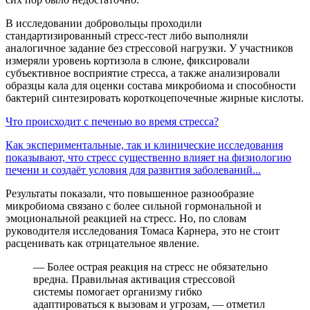
В исследовании добровольцы проходили
стандартизированный стресс-тест либо выполняли
аналогичное задание без стрессовой нагрузки. У участников
измеряли уровень кортизола в слюне, фиксировали
субъективное восприятие стресса, а также анализировали
образцы кала для оценки состава микробиома и способности
бактерий синтезировать короткоцепочечные жирные кислоты.
Что происходит с печенью во время стресса?
Как экспериментальные, так и клинические исследования
показывают, что стресс существенно влияет на физиологию
печени и создаёт условия для развития заболеваний...
Результаты показали, что повышенное разнообразие
микробиома связано с более сильной гормональной и
эмоциональной реакцией на стресс. Но, по словам
руководителя исследования Томаса Карнера, это не стоит
расценивать как отрицательное явление.
— Более острая реакция на стресс не обязательно
вредна. Правильная активация стрессовой
системы помогает организму гибко
адаптироваться к вызовам и угрозам, — отметил