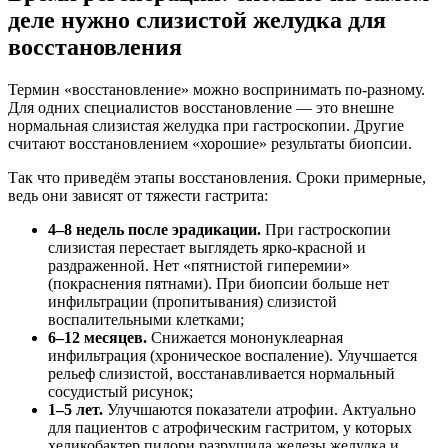
деле нужно слизистой желудка для
восстановления
Термин «восстановление» можно воспринимать по-разному.
Для одних специалистов восстановление — это внешне
нормальная слизистая желудка при гастроскопии. Другие
считают восстановлением «хорошие» результаты биопсии.
Так что приведём этапы восстановления. Сроки примерные,
ведь они зависят от тяжести гастрита:
4–8 недель после эрадикации.
При гастроскопии
слизистая перестает выглядеть ярко-красной и
раздраженной. Нет «пятнистой гиперемии»
(покраснения пятнами). При биопсии больше нет
инфильтрации (пропитывания) слизистой
воспалительными клетками;
6–12 месяцев.
Снижается мононуклеарная
инфильтрация (хроническое воспаление). Улучшается
рельеф слизистой, восстанавливается нормальный
сосудистый рисунок;
1–5 лет.
Улучшаются показатели атрофии. Актуально
для пациентов с атрофическим гастритом, у которых
хеликобактер пилори разрушила железы желудка и