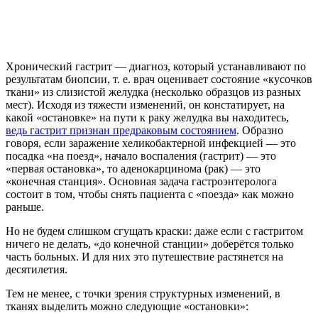
Хронический гастрит — диагноз, который устанавливают по
результатам биопсии, т. е. врач оценивает состояние «кусочков
ткани» из слизистой желудка (несколько образцов из разных
мест). Исходя из тяжести изменений, он констатирует, на
какой «остановке» на пути к раку желудка вы находитесь,
ведь гастрит признан предраковым состоянием
. Образно
говоря, если заражение хеликобактерной инфекцией — это
посадка «на поезд», начало воспаления (гастрит) — это
«первая остановка», то аденокарцинома (рак) — это
«конечная станция». Основная задача гастроэнтеролога
состоит в том, чтобы снять пациента с «поезда» как можно
раньше.
Но не будем слишком сгущать краски: даже если с гастритом
ничего не делать, «до конечной станции» доберётся только
часть больных. И для них это путешествие растянется на
десятилетия.
Тем не менее, с точки зрения структурных изменений, в
тканях выделить можно следующие «остановки»: