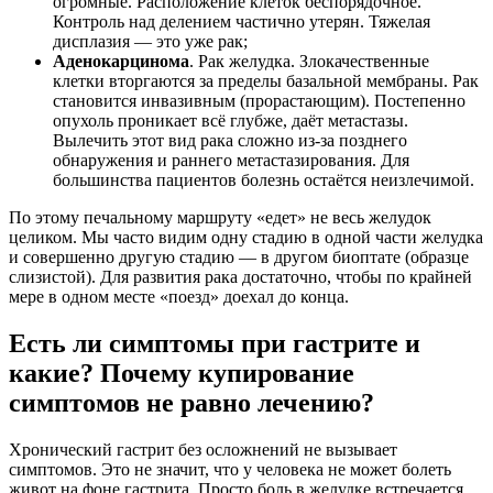
огромные. Расположение клеток беспорядочное.
Контроль над делением частично утерян. Тяжелая
дисплазия — это уже рак;
Аденокарцинома
. Рак желудка. Злокачественные
клетки вторгаются за пределы базальной мембраны. Рак
становится инвазивным (прорастающим). Постепенно
опухоль проникает всё глубже, даёт метастазы.
Вылечить этот вид рака сложно из-за позднего
обнаружения и раннего метастазирования. Для
большинства пациентов болезнь остаётся неизлечимой.
По этому печальному маршруту «едет» не весь желудок
целиком. Мы часто видим одну стадию в одной части желудка
и совершенно другую стадию — в другом биоптате (образце
слизистой). Для развития рака достаточно, чтобы по крайней
мере в одном месте «поезд» доехал до конца.
Есть ли симптомы при гастрите и
какие? Почему купирование
симптомов не равно лечению?
Хронический гастрит без осложнений не вызывает
симптомов. Это не значит, что у человека не может болеть
живот на фоне гастрита. Просто боль в желудке встречается