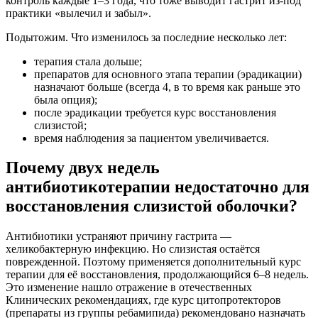
контроль каждые 1–3 года, что тоже выводит гастрит из-под
практики «вылечил и забыл».
Подытожим. Что изменилось за последние несколько лет:
терапия стала дольше;
препаратов для основного этапа терапии (эрадикации)
назначают больше (всегда 4, в то время как раньше это
была опция);
после эрадикации требуется курс восстановления
слизистой;
время наблюдения за пациентом увеличивается.
Почему двух недель
антибиотикотерапии недостаточно для
восстановления слизистой оболочки?
Антибиотики устраняют причину гастрита —
хеликобактерную инфекцию. Но слизистая остаётся
поврежденной. Поэтому применяется дополнительный курс
терапии для её восстановления, продолжающийся 6–8 недель.
Это изменение нашло отражение в отечественных
Клинических рекомендациях, где курс цитопротекторов
(препараты из группы ребамипида) рекомендовано назначать