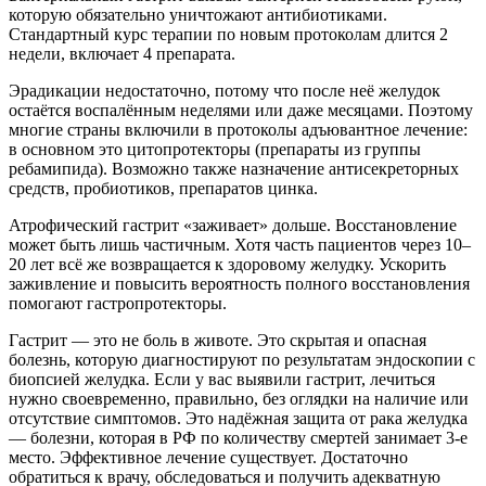
которую обязательно уничтожают антибиотиками.
Стандартный курс терапии по новым протоколам длится 2
недели, включает 4 препарата.
Эрадикации недостаточно, потому что после неё желудок
остаётся воспалённым неделями или даже месяцами. Поэтому
многие страны включили в протоколы адъювантное лечение:
в основном это цитопротекторы (препараты из группы
ребамипида). Возможно также назначение антисекреторных
средств, пробиотиков, препаратов цинка.
Атрофический гастрит «заживает» дольше. Восстановление
может быть лишь частичным. Хотя часть пациентов через 10–
20 лет всё же возвращается к здоровому желудку. Ускорить
заживление и повысить вероятность полного восстановления
помогают гастропротекторы.
Гастрит — это не боль в животе. Это скрытая и опасная
болезнь, которую диагностируют по результатам эндоскопии с
биопсией желудка. Если у вас выявили гастрит, лечиться
нужно своевременно, правильно, без оглядки на наличие или
отсутствие симптомов. Это надёжная защита от рака желудка
— болезни, которая в РФ по количеству смертей занимает 3-е
место. Эффективное лечение существует. Достаточно
обратиться к врачу, обследоваться и получить адекватную