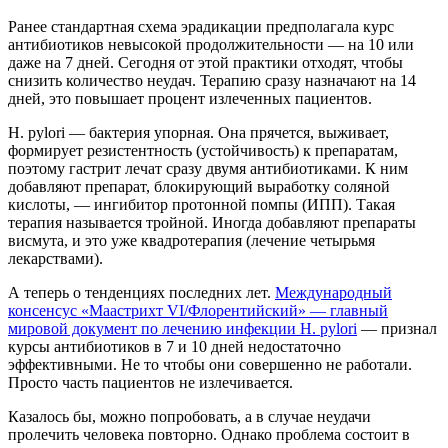
Ранее стандартная схема эрадикации предполагала курс
антибиотиков невысокой продолжительности — на 10 или
даже на 7 дней. Сегодня от этой практики отходят, чтобы
снизить количество неудач. Терапию сразу назначают на 14
дней, это повышает процент излеченных пациентов.
H. pylori — бактерия упорная. Она прячется, выживает,
формирует резистентность (устойчивость) к препаратам,
поэтому гастрит лечат сразу двумя антибиотиками. К ним
добавляют препарат, блокирующий выработку соляной
кислоты, — ингибитор протонной помпы (ИПП). Такая
терапия называется тройной. Иногда добавляют препараты
висмута, и это уже квадротерапия (лечение четырьмя
лекарствами).
А теперь о тенденциях последних лет.
Международный
консенсус «Маастрихт VI/Флорентийский» — главный
мировой документ по лечению инфекции H. pylori
— признал
курсы антибиотиков в 7 и 10 дней недостаточно
эффективными. Не то чтобы они совершенно не работали.
Просто часть пациентов не излечивается.
Казалось бы, можно попробовать, а в случае неудачи
пролечить человека повторно. Однако проблема состоит в