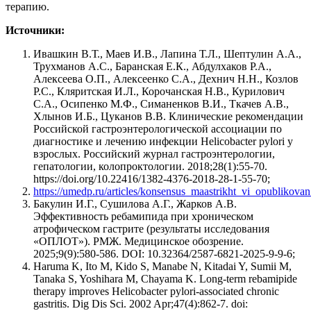
терапию.
Источники:
Ивашкин В.Т., Маев И.В., Лапина Т.Л., Шептулин А.А.,
Трухманов А.С., Баранская Е.К., Абдулхаков Р.А.,
Алексеева О.П., Алексеенко С.А., Дехнич Н.Н., Козлов
Р.С., Кляритская И.Л., Корочанская Н.В., Курилович
С.А., Осипенко М.Ф., Симаненков В.И., Ткачев А.В.,
Хлынов И.Б., Цуканов В.В. Клинические рекомендации
Российской гастроэнтерологической ассоциации по
диагностике и лечению инфекции Helicobacter pylori у
взрослых. Российский журнал гастроэнтерологии,
гепатологии, колопроктологии. 2018;28(1):55-70.
https://doi.org/10.22416/1382-4376-2018-28-1-55-70;
https://umedp.ru/articles/konsensus_maastrikht_vi_opublikov
Бакулин И.Г., Сушилова А.Г., Жарков А.В.
Эффективность ребамипида при хроническом
атрофическом гастрите (результаты исследования
«ОПЛОТ»). РМЖ. Медицинское обозрение.
2025;9(9):580-586. DOI: 10.32364/2587-6821-2025-9-9-6;
Haruma K, Ito M, Kido S, Manabe N, Kitadai Y, Sumii M,
Tanaka S, Yoshihara M, Chayama K. Long-term rebamipide
therapy improves Helicobacter pylori-associated chronic
gastritis. Dig Dis Sci. 2002 Apr;47(4):862-7. doi: