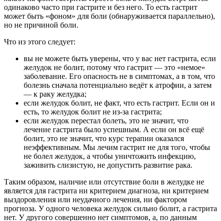
одинаково часто при гастрите и без него. То есть гастрит
может быть «фоном» для боли (обнаруживается параллельно),
но не причиной боли.
Что из этого следует:
вы не можете быть уверены, что у вас нет гастрита, если
желудок не болит, потому что гастрит — это «немое»
заболевание. Его опасность не в симптомах, а в том, что
болезнь сначала потенциально ведёт к атрофии, а затем
— к раку желудка;
если желудок болит, не факт, что есть гастрит. Если он и
есть, то желудок болит не из-за гастрита;
если желудок перестал болеть, это не значит, что
лечение гастрита было успешным. А если он всё ещё
болит, это не значит, что курс терапии оказался
неэффективным. Мы лечим гастрит не для того, чтобы
не болел желудок, а чтобы уничтожить инфекцию,
заживить слизистую, не допустить развитие рака.
Таким образом, наличие или отсутствие боли в желудке не
является для гастрита ни критерием диагноза, ни критерием
выздоровления или неудачного лечения, ни фактором
прогноза. У одного человека желудок сильно болит, а гастрита
нет. У другого совершенно нет симптомов, а, по данным