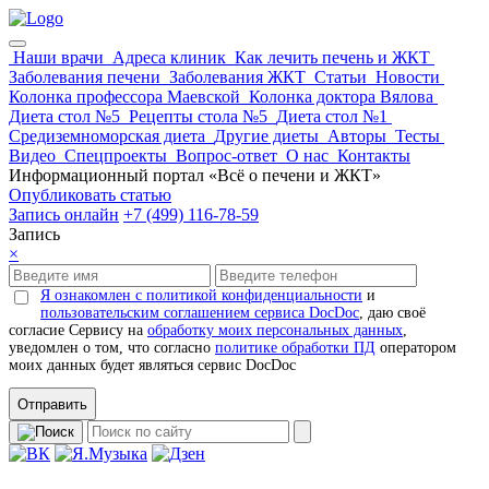
Наши врачи
Адреса клиник
Как лечить печень и ЖКТ
Заболевания печени
Заболевания ЖКТ
Статьи
Новости
Колонка профессора Маевской
Колонка доктора Вялова
Диета стол №5
Рецепты стола №5
Диета стол №1
Средиземноморская диета
Другие диеты
Авторы
Тесты
Видео
Спецпроекты
Вопрос-ответ
О нас
Контакты
Информационный портал «Всё о печени и ЖКТ»
Опубликовать статью
Запись онлайн
+7 (499) 116-78-59
Запись
×
Я ознакомлен с политикой конфиденциальности
и
пользовательским соглашением сервиса DocDoc
, даю своё
согласие Сервису на
обработку моих персональных данных
,
уведомлен о том, что согласно
политике обработки ПД
оператором
моих данных будет являться сервис DocDoc
Отправить