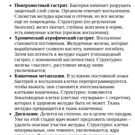
Поверхностный гастрит
. Бактерия начинает разрушать
защитный слой слизи. Организм отвечает воспалением.
Слизистая желудка красная и отёчная, но все железы
ещё не повреждены. Структурно (по результатам
биопсии): желез хватает, глубина залегания в норме,
есть иммунные клетки (признак воспаления);
Хронический атрофический гастрит
. Воспаление
становится постоянным. Желудочные железы, которые
вырабатывают соляную кислоту, начинают погибать.
Затем кислотность в желудке падает (гипоацидный
гастрит, с пониженной кислотностью). Структурно:
железы «лысеют», расстояние между ними
увеличивается;
Кишечная метаплазия
. В условиях постоянной атаки
бактерий и воспаления клетки перепрограммируются,
чтобы выжить: они становятся эпителиальными
клетками кишечника. Структурно: появляются
бокаловидные клетки (светлые «пузырьки» с секретом),
которых в здоровом желудке быть не может. Ткань
желудка превращается в ткань кишечника;
Дисплазия
. Делится на степени, но в целом это предрак.
Уже на этой стадии врач может предложить операцию –
удалить опасные участки желудка. Структурно: клетки
ненормальные, они темнеют, увеличиваются, ядра