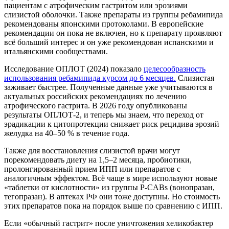
пациентам с атрофическим гастритом или эрозиями
слизистой оболочки. Также препараты из группы ребамипида
рекомендованы японскими протоколами. В европейские
рекомендации он пока не включен, но к препарату проявляют
всё больший интерес и он уже рекомендован испанскими и
итальянскими сообществами.
Исследование ОПЛОТ (2024) показало
целесообразность
использования ребамипида курсом до 6 месяцев.
Слизистая
заживает быстрее. Полученные данные уже учитываются в
актуальных российских рекомендациях по лечению
атрофического гастрита. В 2026 году опубликованы
результаты ОПЛОТ-2, и теперь мы знаем, что переход от
эрадикации к цитопротекции снижает риск рецидива эрозий
желудка на 40–50 % в течение года.
Также для восстановления слизистой врачи могут
порекомендовать диету на 1,5–2 месяца, пробиотики,
пролонгированный прием ИПП или препаратов с
аналогичным эффектом. Всё чаще в мире используют новые
«таблетки от кислотности» из группы P-CABs (вонопразан,
тегопразан). В аптеках РФ они тоже доступны. Но стоимость
этих препаратов пока на порядок выше по сравнению с ИПП.
Если «обычный гастрит» после уничтожения хеликобактер