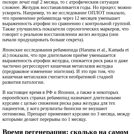
пилори лечат ещё 2 месяца, то с атрофическим ситуация
сложнее. Желудок восстанавливается годы. Но процесс можно
ускорить. Например, то же исследование ОПЛОТ показало,
что применение ребамипида через 12 месяцев уменьшает
выраженность атрофии по сравнению с контрольной группой.
Также улучшились показатели серологических маркеров, что
говорит о реальном восстановлении желез желудка (они
начали продуцировать больше секрета).
Японские исследования ребамипида (Haruma et al., Kamada et
al.) показали, что при длительном приёме уменьшается
выраженность атрофии желудка, снижается риск рака и даже
частично регрессирует кишечная метаплазия желудка
(предраковое изменение эпителия). И это при том, что
кишечная метаплазия считается необратимой стадией
развития патологии.
В настоящее время в РФ и Японии, а также в некоторых
европейских странах ребамипид назначают длительными
курсами с целью снижения риска рака желудка для тех
пациентов, у кого результаты биопсии не внушают
оптимизма. Препарат применяют курсами по 3 месяца, между
которыми делают перерывы по 1 месяцу.
Время регенерации: сколько на самом