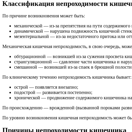
Классификация непроходимости кишеч
По причине возникновения может быть:
механической — из-за препятствия на пути содержимого
динамической — нарушена подвижность кишечной стенк
мезентериальной — из-за недостаточного притока или о
Механическая кишечная непроходимость, в свою очередь, може
обтурационной — возникшей из-за сужения просвета ки
странгуляционной — сдавление части кишечника и наруше
смешанной — возникшей из-за спаек в брюшной полости 
По клиническому течению непроходимость кишечника бывает:
острой — появляется внезапно;
подострой — развивается постепенно;
хронической — продвижение содержимого кишечника нар
По происхождению — врожденной (вызванной пороками развит
По уровню возникновения кишечная непроходимость может быт
Причины непроходимости кишечника