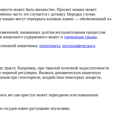
димости может быть множество. Просвет кишки может
енно часто это случается с детьми). Нередки случаи
ет кишки могут перекрыть каловые камни — обезвоженный из-
х изменений, вызванных долгим воспалительным процессом.
саж кишечного содержимого может и
ущемление грыжи
.
болеваний кишечника:
перитонита
,
неспецифического
у тракту. Например, при тяжелой почечной недостаточности
ние нервной регуляции. Вызвать динамическую кишечную
ения при гипотиреозе, воздействие некоторых лекарств.
ать же сам приступ может переедание или повышение
ии сосудов извне растущими опухолями.