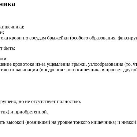
ника
 кишечника;
и;
ттока крови по сосудам брыжейки (особого образования, фикси
т быть:
шки;
ние кровотока из-за ущемления грыжи, узлообразования (то, чт
или инвагинации (внедрения части кишечника в просвет другой
ушено, но не отсутствует полностью.
ия) и приобретенной.
ь высокой (возникшей на уровне тонкого кишечника) и низкой 