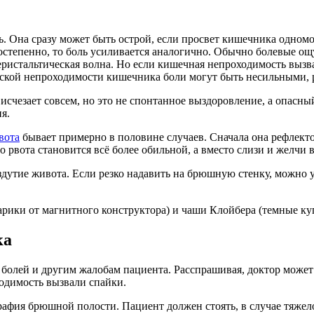
. Она сразу может быть острой, если просвет кишечника одно
остепенно, то боль усиливается аналогично. Обычно болевые о
еристальтическая волна. Но если кишечная непроходимость выз
ической непроходимости кишечника боли могут быть несильными
ь исчезает совсем, но это не спонтанное выздоровление, а опас
я.
вота
бывает примерно в половине случаев. Сначала она рефлекто
 рвота становится всё более обильной, а вместо слизи и желчи 
дутие живота. Если резко надавить на брюшную стенку, можно 
рики от магнитного конструктора) и чаши Клойбера (темные ку
ка
лей и другим жалобам пациента. Расспрашивая, доктор может у
одимость вызвали спайки.
ия брюшной полости. Пациент должен стоять, в случае тяжелог