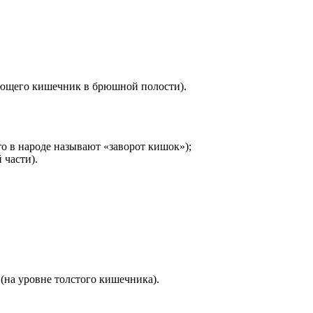
рующего кишечник в брюшной полости).
о в народе называют «заворот кишок»);
 части).
(на уровне толстого кишечника).