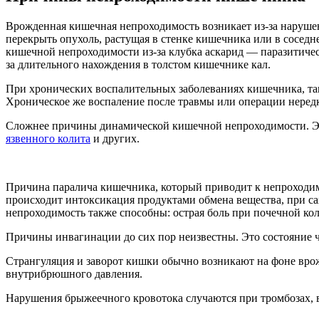
Врожденная кишечная непроходимость возникает из-за наруш
перекрыть опухоль, растущая в стенке кишечника или в соседн
кишечной непроходимости из-за клубка аскарид — паразитиче
за длительного нахождения в толстом кишечнике кал.
При хронических воспалительных заболеваниях кишечника, та
Хроническое же воспаление после травмы или операции неред
Сложнее причины динамической кишечной непроходимости. Э
язвенного колита
и других.
Причина паралича кишечника, который приводит к непроходим
происходит интоксикация продуктами обмена вещества, при с
непроходимость также способны: острая боль при почечной ко
Причины инвагинации до сих пор неизвестны. Это состояние ча
Странгуляция и заворот кишки обычно возникают на фоне вр
внутрибрюшного давления.
Нарушения брыжеечного кровотока случаются при тромбозах, в