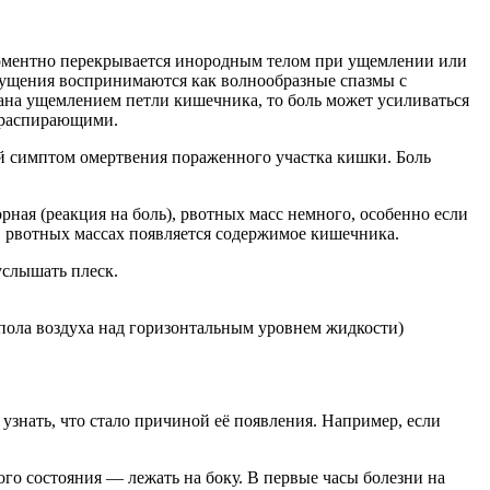
моментно перекрывается инородным телом при ущемлении или
щущения воспринимаются как волнообразные спазмы с
вана ущемлением петли кишечника, то боль может усиливаться
, распирающими.
ный симптом омертвения пораженного участка кишки. Боль
рная (реакция на боль), рвотных масс немного, особенно если
в рвотных массах появляется содержимое кишечника.
услышать плеск.
пола воздуха над горизонтальным уровнем жидкости)
знать, что стало причиной её появления. Например, если
о состояния — лежать на боку. В первые часы болезни на