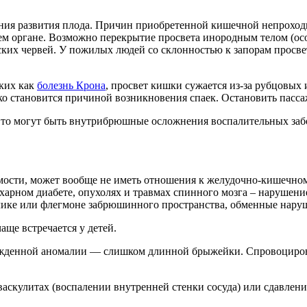
ения развития плода. Причин приобретенной кишечной непрохо
ем органе. Возможно перекрытие просвета инородным телом (особ
ских червей. У пожилых людей со склонностью к запорам просв
ких как
болезнь Крона
, просвет кишки сужается из-за рубцовы
ко становится причиной возникновения спаек. Остановить пас
то могут быть внутрибрюшные осложнения воспалительных за
ости, может вообще не иметь отношения к желудочно-кишечном
ахарном диабете, опухолях и травмах спинного мозга – наруше
лике или флегмоне забрюшинного пространства, обменные наруш
ще встречается у детей.
ожденной аномалии — слишком длинной брыжейки. Спровоциров
аскулитах (воспалении внутренней стенки сосуда) или сдавлен