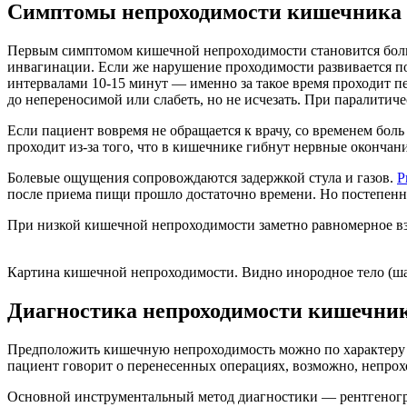
Симптомы непроходимости кишечника
Первым симптомом кишечной непроходимости становится боль
инвагинации. Если же нарушение проходимости развивается п
интервалами 10-15 минут — именно за такое время проходит п
до непереносимой или слабеть, но не исчезать. При паралит
Если пациент вовремя не обращается к врачу, со временем бол
проходит из-за того, что в кишечнике гибнут нервные окончани
Болевые ощущения сопровождаются задержкой стула и газов.
Р
после приема пищи прошло достаточно времени. Но постепенно
При низкой кишечной непроходимости заметно равномерное вз
Картина кишечной непроходимости. Видно инородное тело (ша
Диагностика непроходимости кишечни
Предположить кишечную непроходимость можно по характеру бо
пациент говорит о перенесенных операциях, возможно, непрох
Основной инструментальный метод диагностики — рентгенограф