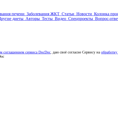
евания печени
Заболевания ЖКТ
Статьи
Новости
Колонка про
Другие диеты
Авторы
Тесты
Видео
Спецпроекты
Вопрос-отве
им соглашением сервиса DocDoc
, даю своё согласие Сервису на
обработку
Doc