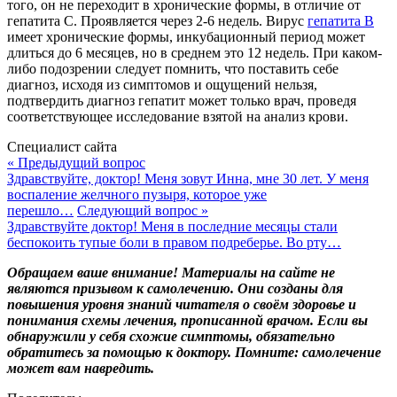
того, он не переходит в хронические формы, в отличие от
гепатита С. Проявляется через 2-6 недель. Вирус
гепатита В
имеет хронические формы, инкубационный период может
длиться до 6 месяцев, но в среднем это 12 недель. При каком-
либо подозрении следует помнить, что поставить себе
диагноз, исходя из симптомов и ощущений нельзя,
подтвердить диагноз гепатит может только врач, проведя
соответствующее исследование взятой на анализ крови.
Специалист сайта
« Предыдущий вопрос
Здравствуйте, доктор! Меня зовут Инна, мне 30 лет. У меня
воспаление желчного пузыря, которое уже
перешло…
Следующий вопрос »
Здравствуйте доктор! Меня в последние месяцы стали
беспокоить тупые боли в правом подреберье. Во рту…
Обращаем ваше внимание! Материалы на сайте не
являются призывом к самолечению. Они созданы для
повышения уровня знаний читателя о своём здоровье и
понимания схемы лечения, прописанной врачом. Если вы
обнаружили у себя схожие симптомы, обязательно
обратитесь за помощью к доктору. Помните: самолечение
может вам навредить.