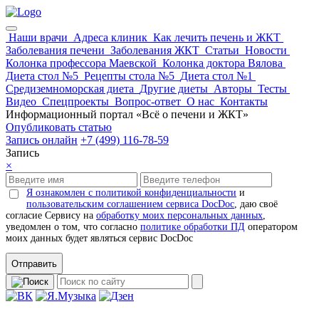
Наши врачи
Адреса клиник
Как лечить печень и ЖКТ
Заболевания печени
Заболевания ЖКТ
Статьи
Новости
Колонка профессора Маевской
Колонка доктора Вялова
Диета стол №5
Рецепты стола №5
Диета стол №1
Средиземноморская диета
Другие диеты
Авторы
Тесты
Видео
Спецпроекты
Вопрос-ответ
О нас
Контакты
Информационный портал «Всё о печени и ЖКТ»
Опубликовать статью
Запись онлайн
+7 (499) 116-78-59
Запись
×
Я ознакомлен с политикой конфиденциальности
и
пользовательским соглашением сервиса DocDoc
, даю своё
согласие Сервису на
обработку моих персональных данных
,
уведомлен о том, что согласно
политике обработки ПД
оператором
моих данных будет являться сервис DocDoc
Отправить