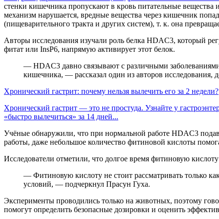
стенки кишечника пропускают в кровь питательные вещества 
механизм нарушается, вредные вещества через кишечник поп
(пищеварительного тракта и других систем), т. к. она превра
Авторы исследования изучали роль белка HDAC3, который регул
фитат или InsP6, напрямую активирует этот белок.
— HDAC3 давно связывают с различными заболеваниями, 
кишечника, — рассказал один из авторов исследования, 
Хронический гастрит: почему нельзя вылечить его за 2 недели?
Хронический гастрит — это не простуда. Узнайте у гастроэнт
«быстро вылечиться» за 14 дней...
Учёные обнаружили, что при нормальной работе HDAC3 подав
работы, даже небольшое количество фитиновой кислоты помога
Исследователи отметили, что долгое время фитиновую кислоту 
— Фитиновую кислоту не стоит рассматривать только как
условий, — подчеркнул Прасун Гуха.
Эксперименты проводились только на животных, поэтому гово
помогут определить безопасные дозировки и оценить эффектив