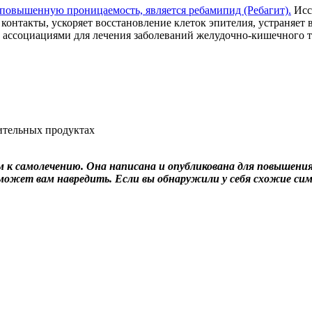
повышенную проницаемость, является ребамипид (Ребагит).
Исс
контакты, ускоряет восстановление клеток эпителия, устраняет 
ассоциациями для лечения заболеваний желудочно-кишечного т
к самолечению. Она написана и опубликована для повышения 
 может вам навредить. Если вы обнаружили у себя схожие си