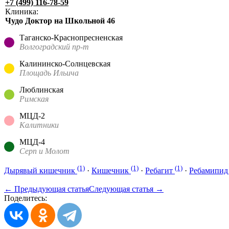
+7 (499) 116-78-59
Клиника:
Чудо Доктор на Школьной 46
Таганско-Краснопресненская
Волгоградский пр-т
Калининско-Солнцевская
Площадь Ильича
Люблинская
Римская
МЦД-2
Калитники
МЦД-4
Серп и Молот
(1)
(1)
(1)
Дырявый кишечник
·
Кишечник
·
Ребагит
·
Ребамипи
← Предыдующая статья
Следующая статья →
Поделитесь: