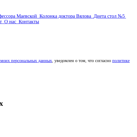
фессора Маевской
Колонка доктора Вялова
Диета стол №5
т
О нас
Контакты
 моих персональных данных
, уведомлен о том, что согласно
политике
х