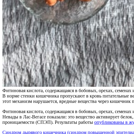
Фитиновая кислота, содержащаяся в бобовых, орехах, семенах 
В норме стенки кишечника пропускают в кровь питательные в
этот механизм нарушается, вредные вещества через кишечник 
Фитиновая кислота, содержащаяся в бобовых, орехах, семенах
Невады в Лас-Вегасе показали: это вещество активирует бел
проницаемости (СПЭП). Результаты работы
опубликованы в жу
Синдром дырявого кишечника (синдром повышенной эпителиа