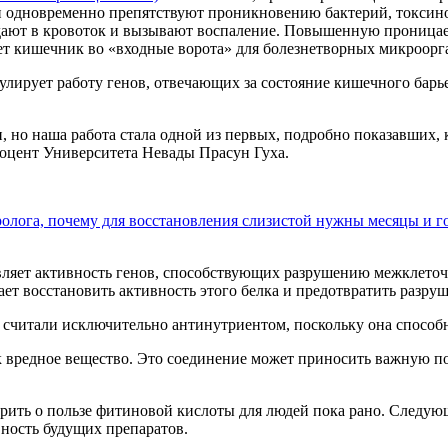
и одновременно препятствуют проникновению бактерий, токсино
адают в кровоток и вызывают воспаление. Повышенную проница
щает кишечник во «входные ворота» для болезнетворных микроорг
ирует работу генов, отвечающих за состояние кишечного барьер
но наша работа стала одной из первых, подробно показавших,
доцент Университета Невады Прасун Гуха.
еролога, почему для восстановления слизистой нужны месяцы и 
ляет активность генов, способствующих разрушению межклеточ
ет восстановить активность этого белка и предотвратить разру
считали исключительно антинутриентом, поскольку она способна
 вредное вещество. Это соединение может приносить важную поль
рить о пользе фитиновой кислоты для людей пока рано. Следую
ность будущих препаратов.