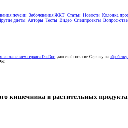
евания печени
Заболевания ЖКТ
Статьи
Новости
Колонка про
Другие диеты
Авторы
Тесты
Видео
Спецпроекты
Вопрос-отве
им соглашением сервиса DocDoc
, даю своё согласие Сервису на
обработку
Doc
ого кишечника в растительных продукта