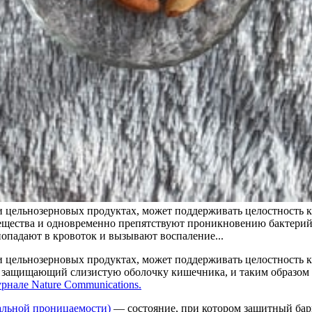
и цельнозерновых продуктах, может поддерживать целостность к
ещества и одновременно препятствуют проникновению бактерий
попадают в кровоток и вызывают воспаление...
 и цельнозерновых продуктах, может поддерживать целостность
ок, защищающий слизистую оболочку кишечника, и таким образо
рнале Nature Communications.
льной проницаемости)
— состояние, при котором защитный бар