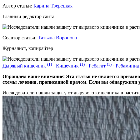
Автор статьи:
Карина Тверецкая
Главный редактор сайта
Соавтор статьи:
Татьяна Воронова
Журналист, копирайтер
(1)
(1)
(1)
Дырявый кишечник
·
Кишечник
·
Ребагит
·
Ребамипи
Обращаем ваше внимание! Эта статья не является призыво
схемы лечения, прописанной врачом. Если вы обнаружили у
Исследователи нашли защиту от дырявого кишечника в растит