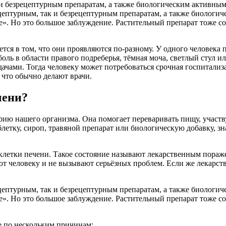
и безрецептурным препаратам, а также биологическим активным
цептурным, так и безрецептурным препаратам, а также биологи
». Но это большое заблуждение. Растительный препарат тоже с
ся в том, что они проявляются по-разному. У одного человека
 боль в области правого подреберья, тёмная моча, светлый стул 
адачами. Тогда человеку может потребоваться срочная госпитализ
 что обычно делают врачи.
чени?
ю нашего организма. Она помогает переваривать пищу, участву
летку, сироп, травяной препарат или биологическую добавку, зн
клетки печени. Такое состояние называют лекарственным поражен
 человеку и не вызывают серьёзных проблем. Если же лекарств
цептурным, так и безрецептурным препаратам, а также биологи
». Но это большое заблуждение. Растительный препарат тоже с
е по нескольким причинам: