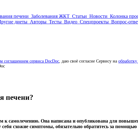
евания печени
Заболевания ЖКТ
Статьи
Новости
Колонка про
Другие диеты
Авторы
Тесты
Видео
Спецпроекты
Вопрос-отве
им соглашением сервиса DocDoc
, даю своё согласие Сервису на
обработку
Doc
я печени?
м к самолечению. Она написана и опубликована для повышен
 себя схожие симптомы, обязательно обратитесь за помощью 