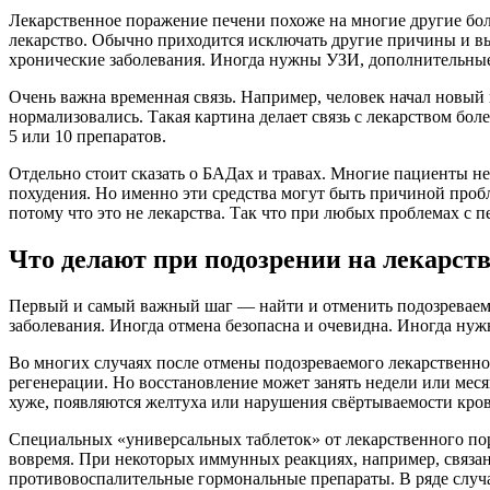
Лекарственное поражение печени похоже на многие другие бол
лекарство. Обычно приходится исключать другие причины и выяс
хронические заболевания. Иногда нужны УЗИ, дополнительные
Очень важна временная связь. Например, человек начал новый 
нормализовались. Такая картина делает связь с лекарством бо
5 или 10 препаратов.
Отдельно стоит сказать о БАДах и травах. Многие пациенты не
похудения. Но именно эти средства могут быть причиной про
потому что это не лекарства. Так что при любых проблемах с
Что делают при подозрении на лекарст
Первый и самый важный шаг — найти и отменить подозреваемый 
заболевания. Иногда отмена безопасна и очевидна. Иногда нуж
Во многих случаях после отмены подозреваемого лекарственног
регенерации. Но восстановление может занять недели или меся
хуже, появляются желтуха или нарушения свёртываемости кров
Специальных «универсальных таблеток» от лекарственного по
вовремя. При некоторых иммунных реакциях, например, связ
противовоспалительные гормональные препараты. В ряде случа