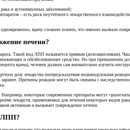
я рака и аутоиммунных заболеваний;
епаратов – есть риск неучтённого лекарственного взаимодейств
 одновременно, врачу сложнее понять, что именно вызвало повр
ажение печени?
арата. Такой вид ЛПП называется прямым (дозозависимым). Чащ
понижающее и обезболивающее средство. Но при превышении доз
 рецепта врача), человек должен сам внимательно изучить инст
артную дозу лекарства (непредсказуемая индивидуальная реакци
 заранее. Причины реакции могут быть связаны с наследственн
ка.
Например, некоторые современные препараты могут «разогнать»
приёме лекарств, применяемых для лечения некоторых видов р
ишком активным и вызывает повреждение печени.
я ЛПП?
ом числе и потому что пожилые люди чаще имеют несколько забо