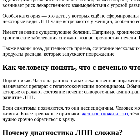
возникает риск лекарственного взаимодействия с угрозой раз
Особая категория — это дети, у которых ещё не сформированы 
некоторые виды ЛПП чаще встречаются у женщин, особенно ес
Имеют значение существующие болезни. Например, хроническ
хронические заболевания снижают «запас прочности» печени. Е
Также важны доза, длительность приёма, сочетание нескольких
продукты распада, которые запускают повреждение.
Как человеку понять, что с печенью что
Порой никак. Часто на ранних этапах лекарственное поражение
назначается препарат с гепатотоксическим потенциалом. Обычн
которые отражают состояние печени: сывороточные аминотран
развитие ЛПП.
Если симптомы появляются, то они неспецифичны. Человек може
живота. Более тревожные признаки:
желтизна кожи и глаз,
тёмн
нужно срочно обратиться к врачу.
Почему диагностика ЛПП сложна?