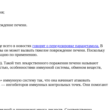
ия;
еждение печени.
е всего в новостях
говорят о передозировке парацетамола.
В
ы он может вызвать тяжелое повреждение печени. Поскольку
рукцию по применению.
я). Такой тип лекарственного поражения печени называют
остью, особенностями иммунной системы, обменом веществ,
 иммунную систему так, что она начинает атаковать
ака — ингибиторов иммунных контрольных точек. Они помогают
леваний и принимают много лекарств. Соответственно,