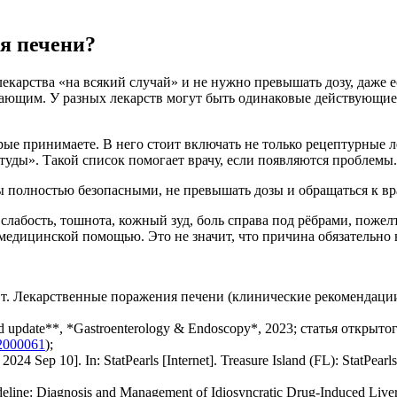
я печени?
екарства «на всякий случай» и не нужно превышать дозу, даже е
ющим. У разных лекарств могут быть одинаковые действующие 
рые принимаете. В него стоит включать не только рецептурные 
туды». Такой список помогает врачу, если появляются проблемы.
 полностью безопасными, не превышать дозы и обращаться к вр
слабость, тошнота, кожный зуд, боль справа под рёбрами, пожелт
медицинской помощью. Это не значит, что причина обязательно в
вт. Лекарственные поражения печени (клинические рекомендации
nd update**, *Gastroenterology & Endoscopy*, 2023; статья открытог
22000061
);
24 Sep 10]. In: StatPearls [Internet]. Treasure Island (FL): StatPearls
eline: Diagnosis and Management of Idiosyncratic Drug-Induced Liver