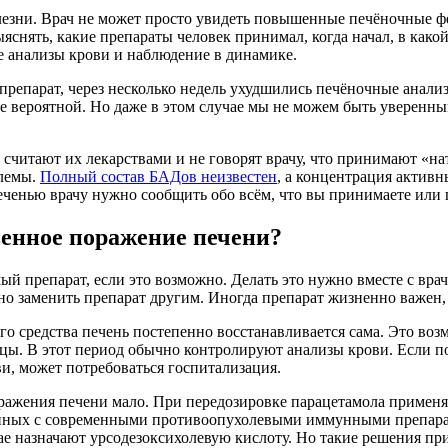
езни. Врач не может просто увидеть повышенные печёночные фер
нять, какие препараты человек принимал, когда начал, в какой 
 анализы крови и наблюдение в динамике.
препарат, через несколько недель ухудшились печёночные анали
лее вероятной. Но даже в этом случае мы не можем быть уверенн
 считают их лекарствами и не говорят врачу, что принимают «н
блемы.
Полный состав БАДов неизвестен
, а концентрация активн
 печенью врачу нужно сообщить обо всём, что вы принимаете ил
венное поражение печени?
препарат, если это возможно. Делать это нужно вместе с врачо
но заменить препарат другим. Иногда препарат жизненно важен,
о средства печень постепенно восстанавливается сама. Это воз
цы. В этот период обычно контролируют анализы крови. Если по
и, может потребоваться госпитализация.
ражения печени мало. При передозировке парацетамола применя
анных с современными противоопухолевыми иммунными препара
е назначают урсодезоксихолевую кислоту. Но такие решения при