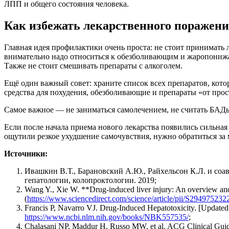
ЛПП и общего состояния человека.
Как избежать лекарственного поражени
Главная идея профилактики очень проста: не стоит принимать л
внимательно надо относиться к обезболивающим и жаропонижа
Также не стоит смешивать препараты с алкоголем.
Ещё один важный совет: храните список всех препаратов, кото
средства для похудения, обезболивающие и препараты «от прос
Самое важное — не заниматься самолечением, не считать БАДы
Если после начала приема нового лекарства появились сильная 
ощутили резкое ухудшение самочувствия, нужно обратиться за 
Источники:
Ивашкин В.Т., Барановский А.Ю., Райхельсон К.Л. и соа
гепатологии, колопроктологии. 2019;
Wang Y., Xie W. **Drug-induced liver injury: An overview a
(
https://www.sciencedirect.com/science/article/pii/S29497523
Francis P, Navarro VJ. Drug-Induced Hepatotoxicity. [Updated 20
https://www.ncbi.nlm.nih.gov/books/NBK557535/
;
Chalasani NP, Maddur H, Russo MW, et al. ACG Clinical Guid