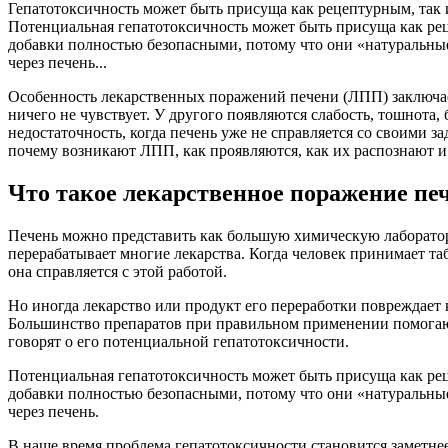
Гепатотоксичность может быть присуща как рецептурным, так 
Потенциальная гепатотоксичность может быть присуща как ре
добавки полностью безопасными, потому что они «натуральные
через печень...
Особенность лекарственных поражений печени (ЛПП) заключает
ничего не чувствует. У другого появляются слабость, тошнота,
недостаточность, когда печень уже не справляется со своими з
почему возникают ЛПП, как проявляются, как их распознают и
Что такое лекарственное поражение пе
Печень можно представить как большую химическую лаборатори
перерабатывает многие лекарства. Когда человек принимает таб
она справляется с этой работой.
Но иногда лекарство или продукт его переработки повреждает 
Большинство препаратов при правильном применении помогают
говорят о его потенциальной гепатотоксичности.
Потенциальная гепатотоксичность может быть присуща как ре
добавки полностью безопасными, потому что они «натуральные
через печень.
В наше время проблема гепатотоксичности становится заметне