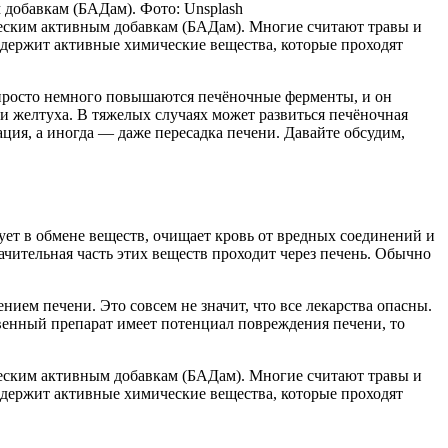
 добавкам (БАДам). Фото: Unsplash
ческим активным добавкам (БАДам). Многие считают травы и
одержит активные химические вещества, которые проходят
 просто немного повышаются печёночные ферменты, и он
или желтуха. В тяжелых случаях может развиться печёночная
ация, а иногда — даже пересадка печени. Давайте обсудим,
ет в обмене веществ, очищает кровь от вредных соединений и
ачительная часть этих веществ проходит через печень. Обычно
ием печени. Это совсем не значит, что все лекарства опасны.
енный препарат имеет потенциал повреждения печени, то
ческим активным добавкам (БАДам). Многие считают травы и
одержит активные химические вещества, которые проходят