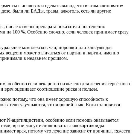
менты в анализах и сделать вывод, что в этом «виновато»
дозе, были ли БАДы, травы, алкоголь, есть ли другие
зы, после отмены препарата показатели постепенно
ыми на 100 %. Особенно сложно, если человек принимает сразу
атуральные комплексы», чаи, порошки или капсулы для
ых веществ может отличаться от партии к партии, именно
и принимали в недавнем прошлом.
м, особенно если лекарство назначено для лечения серьёзного
 и врач оценивает соотношение риска и пользы.
можно потому, что она имеет хорошую способность к
казатели улучшаются, это хороший знак. Если становится
ют N-ацетилцистеин, особенно если помощь оказывается
тами, врачи могут использовать глюкокортикоиды —
нимает врач, потому что лечение зависит от причины, тяжести