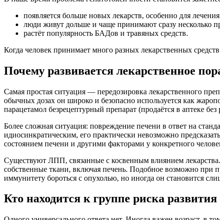
появляется больше новых лекарств, особенно для лечени
люди живут дольше и чаще принимают сразу несколько пр
растёт популярность БАДов и травяных средств.
Когда человек принимает много разных лекарственных средств
Почему развивается лекарственное пор
Самая простая ситуация — передозировка лекарственного преп
обычных дозах он широко и безопасно используется как жаро
парацетамол безрецептурный препарат (продаётся в аптеке без
Более сложная ситуация: повреждение печени в ответ на станд
идиосинкратическим, его практически невозможно предсказать
состоянием печени и другими факторами у конкретного челове
Существуют ЛПП, связанные с косвенным влиянием лекарства. 
собственные ткани, включая печень. Подобное возможно при 
иммунитету бороться с опухолью, но иногда он становится сл
Кто находится к группе риска развити
Одного универсального ответа нет. Иногда важен возраст, в т