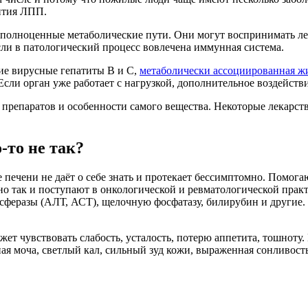
вития ЛПП.
полноценные метаболические пути. Они могут воспринимать лека
ли в патологический процесс вовлечена иммунная система.
ие вирусные гепатиты B и C,
метаболически ассоциированная жи
сли орган уже работает с нагрузкой, дополнительное воздействи
 препаратов и особенности самого вещества. Некоторые лекарст
-то не так?
 печени не даёт о себе знать и протекает бессимптомно. Помога
о так и поступают в онкологической и ревматологической практ
сферазы (АЛТ, АСТ), щелочную фосфатазу, билирубин и другие.
т чувствовать слабость, усталость, потерю аппетита, тошноту.
ая моча, светлый кал, сильный зуд кожи, выраженная сонливость