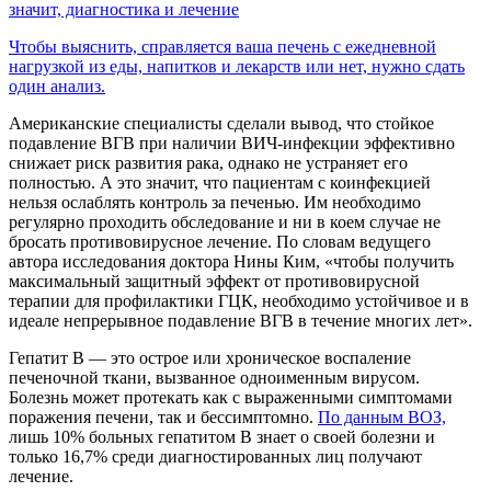
значит, диагностика и лечение
Чтобы выяснить, справляется ваша печень с ежедневной
нагрузкой из еды, напитков и лекарств или нет, нужно сдать
один анализ.
Американские специалисты сделали вывод, что стойкое
подавление ВГB при наличии ВИЧ-инфекции эффективно
снижает риск развития рака, однако не устраняет его
полностью. А это значит, что пациентам с коинфекцией
нельзя ослаблять контроль за печенью. Им необходимо
регулярно проходить обследование и ни в коем случае не
бросать противовирусное лечение. По словам ведущего
автора исследования доктора Нины Ким, «чтобы получить
максимальный защитный эффект от противовирусной
терапии для профилактики ГЦК, необходимо устойчивое и в
идеале непрерывное подавление ВГB в течение многих лет».
Гепатит B — это острое или хроническое воспаление
печеночной ткани, вызванное одноименным вирусом.
Болезнь может протекать как с выраженными симптомами
поражения печени, так и бессимптомно.
По данным ВОЗ,
лишь 10% больных гепатитом B знает о своей болезни и
только 16,7% среди диагностированных лиц получают
лечение.