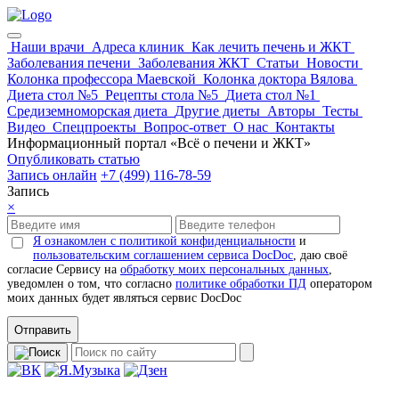
Наши врачи
Адреса клиник
Как лечить печень и ЖКТ
Заболевания печени
Заболевания ЖКТ
Статьи
Новости
Колонка профессора Маевской
Колонка доктора Вялова
Диета стол №5
Рецепты стола №5
Диета стол №1
Средиземноморская диета
Другие диеты
Авторы
Тесты
Видео
Спецпроекты
Вопрос-ответ
О нас
Контакты
Информационный портал «Всё о печени и ЖКТ»
Опубликовать статью
Запись онлайн
+7 (499) 116-78-59
Запись
×
Я ознакомлен с политикой конфиденциальности
и
пользовательским соглашением сервиса DocDoc
, даю своё
согласие Сервису на
обработку моих персональных данных
,
уведомлен о том, что согласно
политике обработки ПД
оператором
моих данных будет являться сервис DocDoc
Отправить