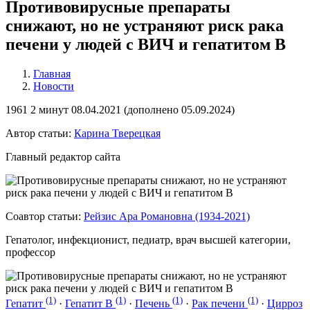
Противовирусные препараты
снижают, но не устраняют риск рака
печени у людей с ВИЧ и гепатитом B
Главная
Новости
1961
2 минут
08.04.2021 (
дополнено
05.09.2024)
Автор статьи:
Карина Тверецкая
Главный редактор сайта
Соавтор статьи:
Рейзис Ара Романовна (1934-2021)
Гепатолог, инфекционист, педиатр, врач высшей категории,
профессор
(1)
(1)
(1)
(1)
Гепатит
·
Гепатит B
·
Печень
·
Рак печени
·
Цирроз