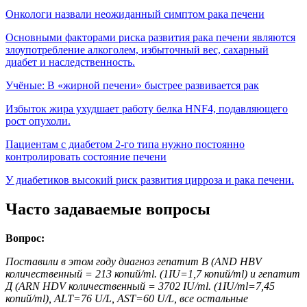
Онкологи назвали неожиданный симптом рака печени
Основными факторами риска развития рака печени являются
злоупотребление алкоголем, избыточный вес, сахарный
диабет и наследственность.
Учёные: В «жирной печени» быстрее развивается рак
Избыток жира ухудшает работу белка HNF4, подавляющего
рост опухоли.
Пациентам с диабетом 2-го типа нужно постоянно
контролировать состояние печени
У диабетиков высокий риск развития цирроза и рака печени.
Часто задаваемые вопросы
Вопрос:
Поставили в этом году диагноз гепатит В (AND HBV
количественный = 213 копий/ml. (1IU=1,7 копий/ml) и гепатит
Д (ARN HDV количественный = 3702 IU/ml. (1IU/ml=7,45
копий/ml), ALT=76 U/L, AST=60 U/L, все остальные