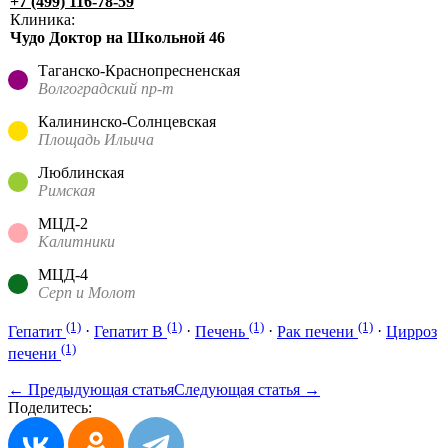
+7 (499) 116-78-59
Клиника:
Чудо Доктор на Школьной 46
Таганско-Краснопресненская
Волгоградский пр-т
Калининско-Солнцевская
Площадь Ильича
Люблинская
Римская
МЦД-2
Калитники
МЦД-4
Серп и Молот
(1)
(1)
(1)
(1)
Гепатит
·
Гепатит B
·
Печень
·
Рак печени
·
Цирроз
(1)
печени
← Предыдующая статья
Следующая статья →
Поделитесь: