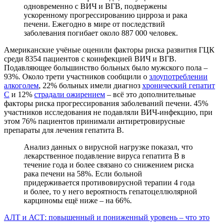
одновременно с ВИЧ и ВГB, подвержены
ускоренному прогрессированию цирроза и рака
печени. Ежегодно в мире от последствий
заболевания погибает около 887 000 человек.
Американские учёные оценили факторы риска развития ГЦК
среди 8354 пациентов с коинфекцией ВИЧ и ВГB.
Подавляющее большинство больных было мужского пола –
93%. Около трети участников сообщили о
злоупотреблении
алкоголем
, 22% больных имели диагноз
хронический гепатит
С
и 12%
страдали ожирением
– всё это дополнительные
факторы риска прогрессирования заболеваний печени. 45%
участников исследования не подавляли ВИЧ-инфекцию, при
этом 76% пациентов принимали антиретровирусные
препараты для лечения гепатита B.
Анализ данных о вирусной нагрузке показал, что
лекарственное подавление вируса гепатита B в
течение года и более связано со снижением риска
рака печени на 58%. Если больной
придерживается противовирусной терапии 4 года
и более, то у него вероятность гепатоцеллюлярной
карциномы ещё ниже – на 66%.
АЛТ и АСТ: повышенный и пониженный уровень – что это