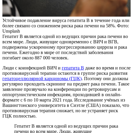
Устойчивое подавление вируса гепатита B в течение года или
более связано со снижением риска рака печени на 58%. Фото:
Unsplash
Гепатит B является одной из ведущих причин рака печени во
всем мире. Люди, живущие одновременно с ВИЧ и ВГB,
подвержены ускоренному прогрессированию цирроза и рака
печени. Ежегодно в мире от последствий заболевания
погибает около 887 000 человек.
Люди с коинфекцией ВИЧ и
гепатита B
даже во время и после
противовирусной терапии остаются в группе риска развития
гепатоцеллюлярной карциномы (ГЦК)
. Поэтому они должны
регулярно проходить скрининг на предмет рака печени. Такое
заявление прозвучало на конференции по ретровирусам и
оппортунистическим инфекциям, проходившей в онлайн-
формате с 6 по 10 марта 2021 года. Исследование учёных из
Вашингтонского университета в Сиэтле (США) показало, что
противовирусная терапия снижает, но не устраняет риск
ГЦК полностью.
Гепатит B является одной из ведущих причин рака
печени во всем мире. Люди, живущие